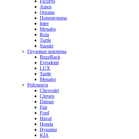
FicoPro
Amos
Опоры
Поперечины
Inter
Menabo
Rola
Turtle
Suzuki
Грузовые корзины
BuzzRack
Evrodetal
LUX
Turtle
Menabo
Рейлинги
Chevrolet
Citroen
Datsun
Fiat
Ford
Haval
Honda
Hyundai
KIA