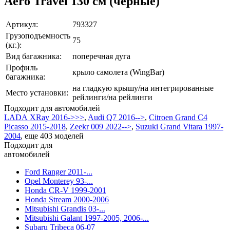
Aero Travel 130 см (черные)
Артикул:
793327
Грузоподъемность
75
(кг.):
Вид багажника:
поперечная дуга
Профиль
крыло самолета (WingBar)
багажника:
на гладкую крышу/на интегрированные
Место установки:
рейлинги/на рейлинги
Подходит для автомобилей
LADA XRay 2016->>>
,
Audi Q7 2016-->
,
Citroen Grand C4
Picasso 2015-2018
,
Zeekr 009 2022-->
,
Suzuki Grand Vitara 1997-
2004
,
еще 403 моделей
Подходит для
автомобилей
Ford Ranger 2011-...
Opel Monterey 93-...
Honda CR-V 1999-2001
Honda Stream 2000-2006
Mitsubishi Grandis 03-...
Mitsubishi Galant 1997-2005, 2006-...
Subaru Tribeca 06-07