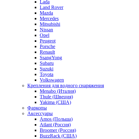
Lada
Land Rover
Mazda
Mercedes
Mitsubishi
Nissan
Opel
Peugeot
Porsche
Renault
SsangYong
Subaru
Suzuki
Toyota
Volkswagen
Крепления для водного снаряжения
Menabo (Италия)
Thule (Швеция)
Yakima (США)
Фаркопы
Аксессуары
Amos (Польша)
Atlant (Россия)
Broomer (Россия)
BuzzRack (США)