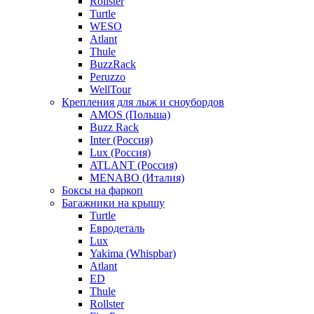
Rollster
Turtle
WESO
Atlant
Thule
BuzzRack
Peruzzo
WellTour
Крепления для лыж и сноубордов
AMOS (Польша)
Buzz Rack
Inter (Россия)
Lux (Россия)
ATLANT (Россия)
MENABO (Италия)
Боксы на фаркоп
Багажники на крышу
Turtle
Евродеталь
Lux
Yakima (Whispbar)
Atlant
ED
Thule
Rollster