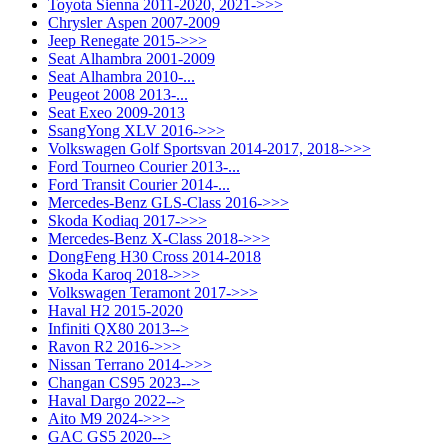
Toyota Sienna 2011-2020, 2021->>>
Chrysler Aspen 2007-2009
Jeep Renegate 2015->>>
Seat Alhambra 2001-2009
Seat Alhambra 2010-...
Peugeot 2008 2013-...
Seat Exeo 2009-2013
SsangYong XLV 2016->>>
Volkswagen Golf Sportsvan 2014-2017, 2018->>>
Ford Tourneo Courier 2013-...
Ford Transit Courier 2014-...
Mercedes-Benz GLS-Class 2016->>>
Skoda Kodiaq 2017->>>
Mercedes-Benz X-Class 2018->>>
DongFeng H30 Cross 2014-2018
Skoda Karoq 2018->>>
Volkswagen Teramont 2017->>>
Haval H2 2015-2020
Infiniti QX80 2013-->
Ravon R2 2016->>>
Nissan Terrano 2014->>>
Changan CS95 2023-->
Haval Dargo 2022-->
Aito M9 2024->>>
GAC GS5 2020-->