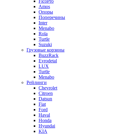
FicoPro
Amos
Опоры
Поперечины
Inter
Menabo
Rola
Turtle
Suzuki
Грузовые корзины
BuzzRack
Evrodetal
LUX
Turtle
Menabo
Рейлинги
Chevrolet
Citroen
Datsun
Fiat
Ford
Haval
Honda
Hyundai
KIA