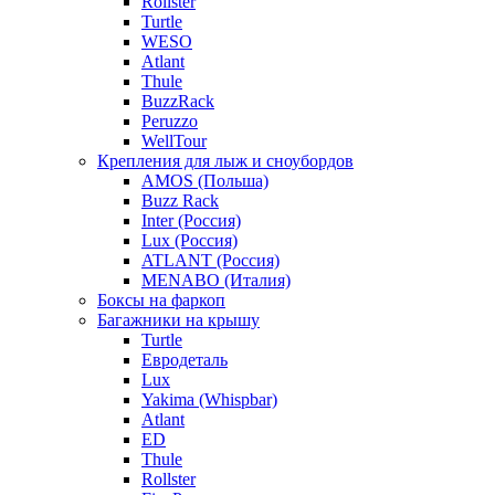
Rollster
Turtle
WESO
Atlant
Thule
BuzzRack
Peruzzo
WellTour
Крепления для лыж и сноубордов
AMOS (Польша)
Buzz Rack
Inter (Россия)
Lux (Россия)
ATLANT (Россия)
MENABO (Италия)
Боксы на фаркоп
Багажники на крышу
Turtle
Евродеталь
Lux
Yakima (Whispbar)
Atlant
ED
Thule
Rollster