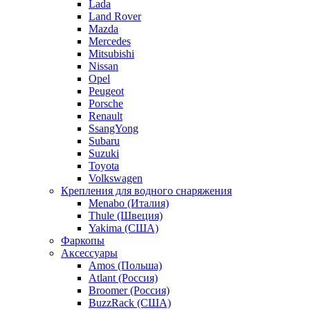
Lada
Land Rover
Mazda
Mercedes
Mitsubishi
Nissan
Opel
Peugeot
Porsche
Renault
SsangYong
Subaru
Suzuki
Toyota
Volkswagen
Крепления для водного снаряжения
Menabo (Италия)
Thule (Швеция)
Yakima (США)
Фаркопы
Аксессуары
Amos (Польша)
Atlant (Россия)
Broomer (Россия)
BuzzRack (США)