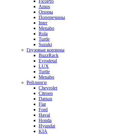
FicoPro
Amos
Опоры
Поперечины
Inter
Menabo
Rola
Turtle
Suzuki
Грузовые корзины
BuzzRack
Evrodetal
LUX
Turtle
Menabo
Рейлинги
Chevrolet
Citroen
Datsun
Fiat
Ford
Haval
Honda
Hyundai
KIA