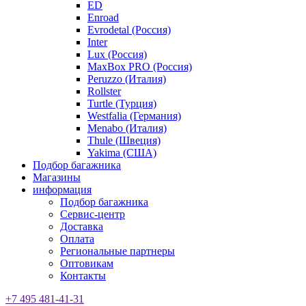
ED
Enroad
Evrodetal (Россия)
Inter
Lux (Россия)
MaxBox PRO (Россия)
Peruzzo (Италия)
Rollster
Turtle (Турция)
Westfalia (Германия)
Menabo (Италия)
Thule (Швеция)
Yakima (США)
Подбор багажника
Магазины
информация
Подбор багажника
Сервис-центр
Доставка
Оплата
Региональные партнеры
Оптовикам
Контакты
+7 495 481-41-31