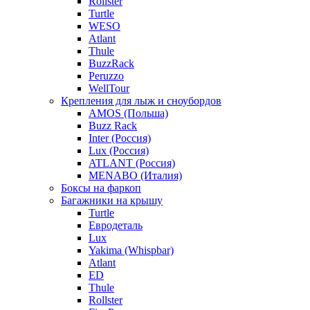
Rollster
Turtle
WESO
Atlant
Thule
BuzzRack
Peruzzo
WellTour
Крепления для лыж и сноубордов
AMOS (Польша)
Buzz Rack
Inter (Россия)
Lux (Россия)
ATLANT (Россия)
MENABO (Италия)
Боксы на фаркоп
Багажники на крышу
Turtle
Евродеталь
Lux
Yakima (Whispbar)
Atlant
ED
Thule
Rollster