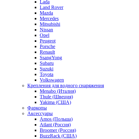
Lada
Land Rover
Mazda
Mercedes
Mitsubishi
Nissan
Opel
Peugeot
Porsche
Renault
SsangYong
Subaru
Suzuki
Toyota
Volkswagen
Крепления для водного снаряжения
Menabo (Италия)
Thule (Швеция)
Yakima (США)
Фаркопы
Аксессуары
Amos (Польша)
Atlant (Россия)
Broomer (Россия)
BuzzRack (США)