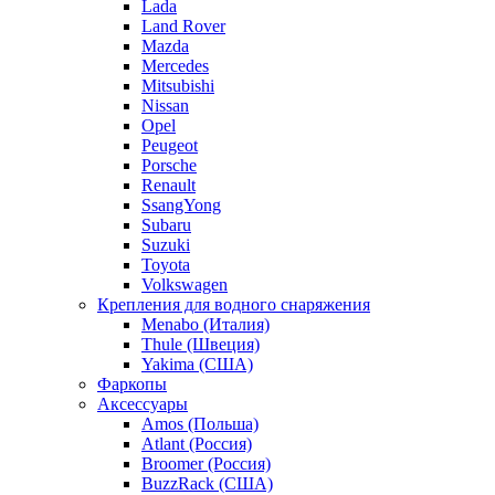
Lada
Land Rover
Mazda
Mercedes
Mitsubishi
Nissan
Opel
Peugeot
Porsche
Renault
SsangYong
Subaru
Suzuki
Toyota
Volkswagen
Крепления для водного снаряжения
Menabo (Италия)
Thule (Швеция)
Yakima (США)
Фаркопы
Аксессуары
Amos (Польша)
Atlant (Россия)
Broomer (Россия)
BuzzRack (США)