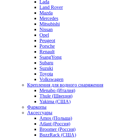
Lada
Land Rover
Mazda
Mercedes
Mitsubishi
Nissan
Opel
Peugeot
Porsche
Renault
SsangYong
Subaru
Suzuki
Toyota
Volkswagen
Крепления для водного снаряжения
Menabo (Италия)
Thule (Швеция)
Yakima (США)
Фаркопы
Аксессуары
Amos (Польша)
Atlant (Россия)
Broomer (Россия)
BuzzRack (США)