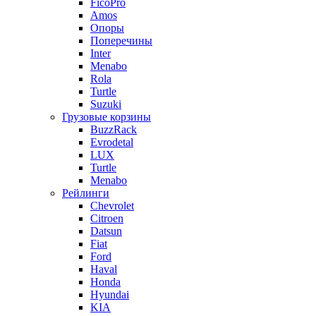
FicoPro
Amos
Опоры
Поперечины
Inter
Menabo
Rola
Turtle
Suzuki
Грузовые корзины
BuzzRack
Evrodetal
LUX
Turtle
Menabo
Рейлинги
Chevrolet
Citroen
Datsun
Fiat
Ford
Haval
Honda
Hyundai
KIA