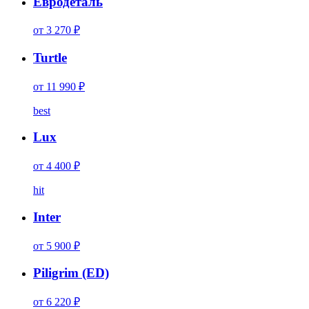
Евродеталь
от 3 270 ₽
Turtle
от 11 990 ₽
best
Lux
от 4 400 ₽
hit
Inter
от 5 900 ₽
Piligrim (ED)
от 6 220 ₽