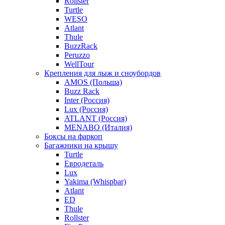
Rollster
Turtle
WESO
Atlant
Thule
BuzzRack
Peruzzo
WellTour
Крепления для лыж и сноубордов
AMOS (Польша)
Buzz Rack
Inter (Россия)
Lux (Россия)
ATLANT (Россия)
MENABO (Италия)
Боксы на фаркоп
Багажники на крышу
Turtle
Евродеталь
Lux
Yakima (Whispbar)
Atlant
ED
Thule
Rollster