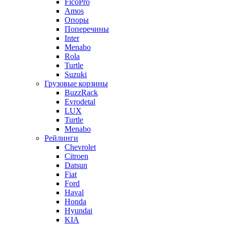
FicoPro
Amos
Опоры
Поперечины
Inter
Menabo
Rola
Turtle
Suzuki
Грузовые корзины
BuzzRack
Evrodetal
LUX
Turtle
Menabo
Рейлинги
Chevrolet
Citroen
Datsun
Fiat
Ford
Haval
Honda
Hyundai
KIA