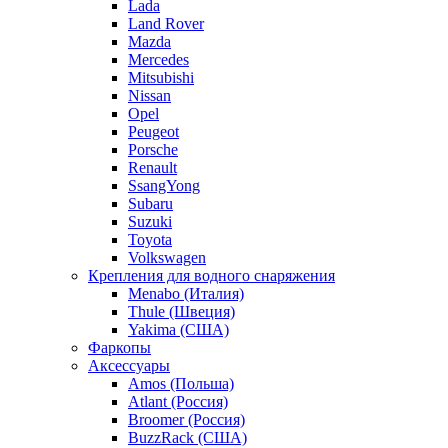
Lada
Land Rover
Mazda
Mercedes
Mitsubishi
Nissan
Opel
Peugeot
Porsche
Renault
SsangYong
Subaru
Suzuki
Toyota
Volkswagen
Крепления для водного снаряжения
Menabo (Италия)
Thule (Швеция)
Yakima (США)
Фаркопы
Аксессуары
Amos (Польша)
Atlant (Россия)
Broomer (Россия)
BuzzRack (США)