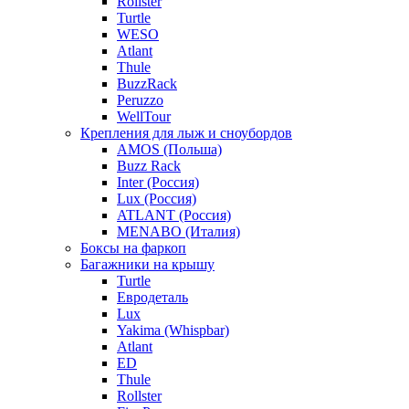
Rollster
Turtle
WESO
Atlant
Thule
BuzzRack
Peruzzo
WellTour
Крепления для лыж и сноубордов
AMOS (Польша)
Buzz Rack
Inter (Россия)
Lux (Россия)
ATLANT (Россия)
MENABO (Италия)
Боксы на фаркоп
Багажники на крышу
Turtle
Евродеталь
Lux
Yakima (Whispbar)
Atlant
ED
Thule
Rollster