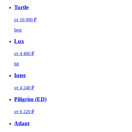
Turtle
от 10 000 ₽
best
Lux
от 4 400 ₽
hit
Inter
от 4 240 ₽
Piligrim (ED)
от 6 220 ₽
Atlant