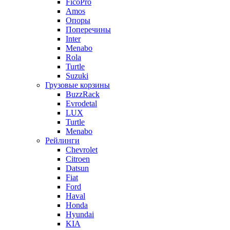
FicoPro
Amos
Опоры
Поперечины
Inter
Menabo
Rola
Turtle
Suzuki
Грузовые корзины
BuzzRack
Evrodetal
LUX
Turtle
Menabo
Рейлинги
Chevrolet
Citroen
Datsun
Fiat
Ford
Haval
Honda
Hyundai
KIA