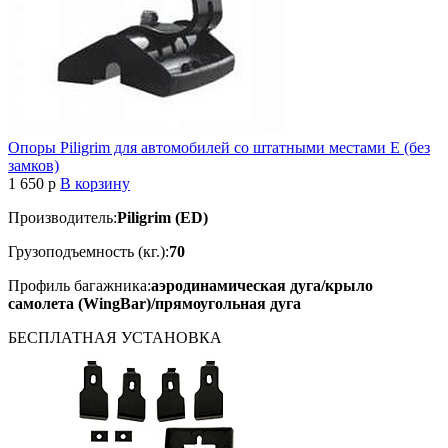
Опоры Piligrim для автомобилей со штатными местами Е (без
замков)
1 650
p
В корзину
Производитель:
Piligrim (ED)
Грузоподъемность (кг.):
70
Профиль багажника:
аэродинамическая дуга/крыло
самолета (WingBar)/прямоугольная дуга
БЕСПЛАТНАЯ
УСТАНОВКА