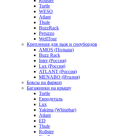
Rollster
Turtle
WESO
Atlant
Thule
BuzzRack
Peruzzo
WellTour
Крепления для лыж и сноубордов
AMOS (Польша)
Buzz Rack
Inter (Россия)
Lux (Россия)
ATLANT (Россия)
MENABO (Италия)
Боксы на фаркоп
Багажники на крышу
Turtle
Евродеталь
Lux
Yakima (Whispbar)
Atlant
ED
Thule
Rollster