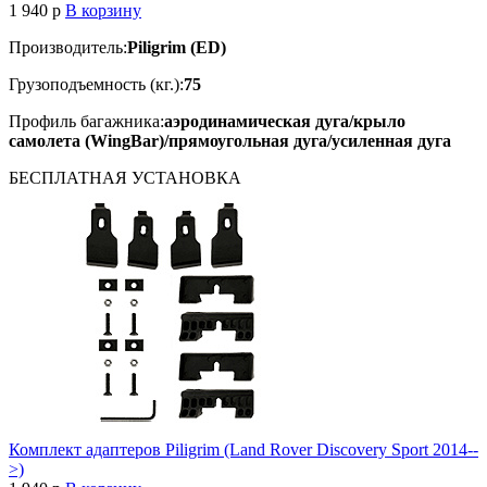
1 940
p
В корзину
Производитель:
Piligrim (ED)
Грузоподъемность (кг.):
75
Профиль багажника:
аэродинамическая дуга/крыло
самолета (WingBar)/прямоугольная дуга/усиленная дуга
БЕСПЛАТНАЯ
УСТАНОВКА
Комплект адаптеров Piligrim (Land Rover Discovery Sport 2014--
>)