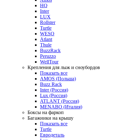
HQ
Inter
LUX
Rollster
Turtle
WESO
Atlant
Thule
BuzzRack
Peruzzo
WellTour
Крепления для лыж и сноубордов
Показать все
AMOS (Польша)
Buzz Rack
Inter (Россия)
Lux (Россия)
ATLANT (Россия)
MENABO (Италия)
Боксы на фаркоп
Багажники на крышу
Показать все
Turtle
Евродеталь