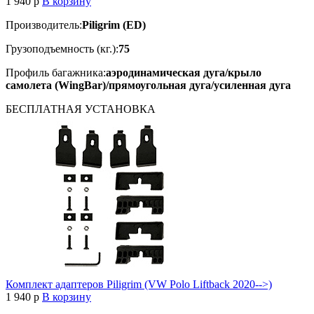
1 940
p
В корзину
Производитель:
Piligrim (ED)
Грузоподъемность (кг.):
75
Профиль багажника:
аэродинамическая дуга/крыло
самолета (WingBar)/прямоугольная дуга/усиленная дуга
БЕСПЛАТНАЯ
УСТАНОВКА
Комплект адаптеров Piligrim (VW Polo Liftback 2020-->)
1 940
p
В корзину