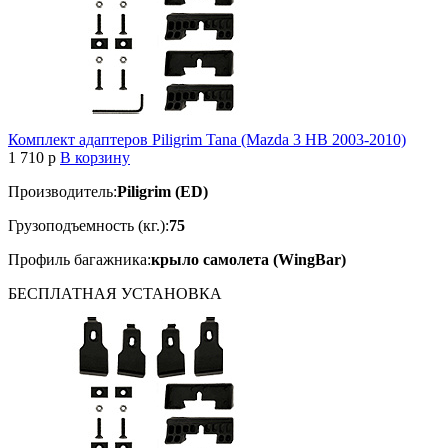
Комплект адаптеров Piligrim Tana (Mazda 3 HB 2003-2010)
1 710
p
В корзину
Производитель:
Piligrim (ED)
Грузоподъемность (кг.):
75
Профиль багажника:
крыло самолета (WingBar)
БЕСПЛАТНАЯ
УСТАНОВКА