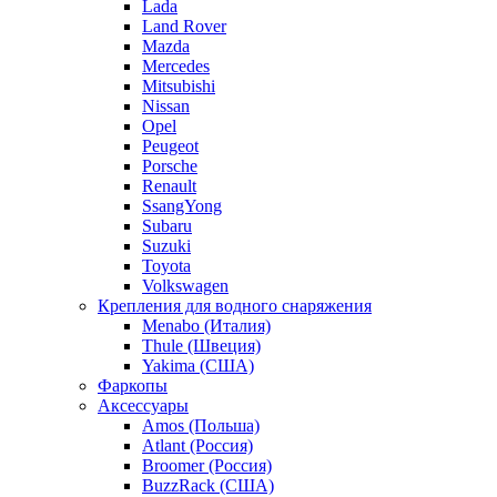
Lada
Land Rover
Mazda
Mercedes
Mitsubishi
Nissan
Opel
Peugeot
Porsche
Renault
SsangYong
Subaru
Suzuki
Toyota
Volkswagen
Крепления для водного снаряжения
Menabo (Италия)
Thule (Швеция)
Yakima (США)
Фаркопы
Аксессуары
Amos (Польша)
Atlant (Россия)
Broomer (Россия)
BuzzRack (США)