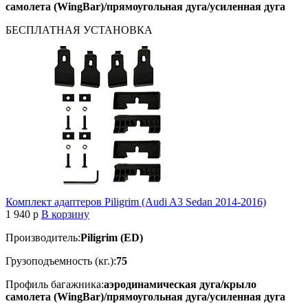
самолета (WingBar)/прямоугольная дуга/усиленная дуга
БЕСПЛАТНАЯ
УСТАНОВКА
Комплект адаптеров Piligrim (Audi A3 Sedan 2014-2016)
1 940
p
В корзину
Производитель:
Piligrim (ED)
Грузоподъемность (кг.):
75
Профиль багажника:
аэродинамическая дуга/крыло
самолета (WingBar)/прямоугольная дуга/усиленная дуга