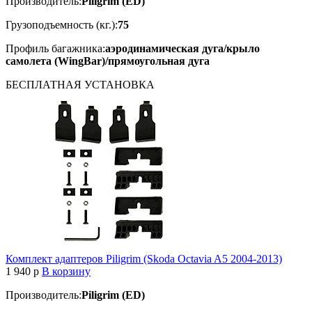
Производитель:
Piligrim (ED)
Грузоподъемность (кг.):
75
Профиль багажника:
аэродинамическая дуга/крыло
самолета (WingBar)/прямоугольная дуга
БЕСПЛАТНАЯ
УСТАНОВКА
Комплект адаптеров Piligrim (Skoda Octavia A5 2004-2013)
1 940
p
В корзину
Производитель:
Piligrim (ED)