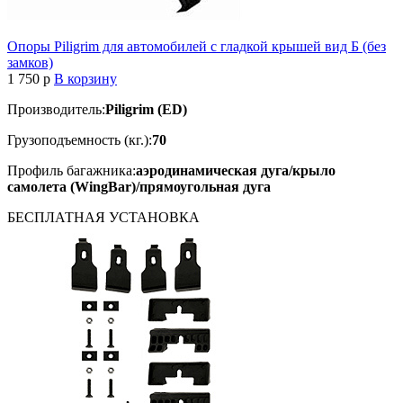
Опоры Piligrim для автомобилей с гладкой крышей вид Б (без
замков)
1 750
p
В корзину
Производитель:
Piligrim (ED)
Грузоподъемность (кг.):
70
Профиль багажника:
аэродинамическая дуга/крыло
самолета (WingBar)/прямоугольная дуга
БЕСПЛАТНАЯ
УСТАНОВКА