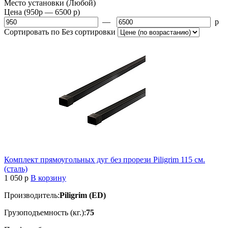
Место установки
(Любой)
Цена
(950
p
— 6500
p
)
—
p
Сортировать по
Без сортировки
Комплект прямоугольных дуг без прорези Piligrim 115 см.
(сталь)
1 050
p
В корзину
Производитель:
Piligrim (ED)
Грузоподъемность (кг.):
75