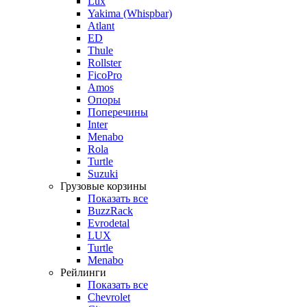
Lux
Yakima (Whispbar)
Atlant
ED
Thule
Rollster
FicoPro
Amos
Опоры
Поперечины
Inter
Menabo
Rola
Turtle
Suzuki
Грузовые корзины
Показать все
BuzzRack
Evrodetal
LUX
Turtle
Menabo
Рейлинги
Показать все
Chevrolet