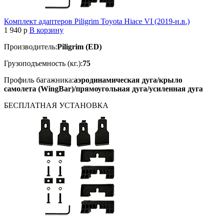
Комплект адаптеров Piligrim Toyota Hiace VI (2019-н.в.)
1 940
p
В корзину
Производитель:
Piligrim (ED)
Грузоподъемность (кг.):
75
Профиль багажника:
аэродинамическая дуга/крыло
самолета (WingBar)/прямоугольная дуга/усиленная дуга
БЕСПЛАТНАЯ
УСТАНОВКА