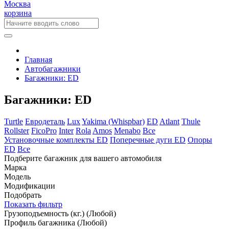
Москва
корзина
Главная
Автобагажники
Багажники: ED
Багажники: ED
Turtle
Евродеталь
Lux
Yakima (Whispbar)
ED
Atlant
Thule
Rollster
FicoPro
Inter
Rola
Amos
Menabo
Все
Установочные комплекты ED
Поперечные дуги ED
Опоры
ED
Все
Подберите багажник для вашего автомобиля
Марка
Модель
Модификации
Подобрать
Показать фильтр
Грузоподъемность (кг.)
(Любой)
Профиль багажника
(Любой)