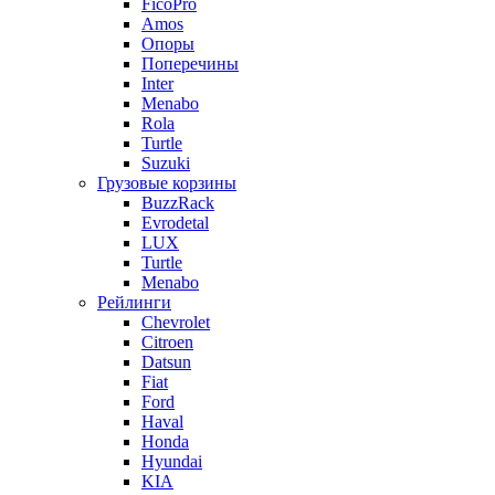
FicoPro
Amos
Опоры
Поперечины
Inter
Menabo
Rola
Turtle
Suzuki
Грузовые корзины
BuzzRack
Evrodetal
LUX
Turtle
Menabo
Рейлинги
Chevrolet
Citroen
Datsun
Fiat
Ford
Haval
Honda
Hyundai
KIA