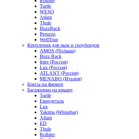
Rollster
Turtle
WESO
Atlant
Thule
BuzzRack
Peruzzo
WellTour
Крепления для лыж и сноубордов
AMOS (Польша)
Buzz Rack
Inter (Россия)
Lux (Россия)
ATLANT (Россия)
MENABO (Италия)
Боксы на фаркоп
Багажники на крышу
Turtle
Евродеталь
Lux
Yakima (Whispbar)
Atlant
ED
Thule
Rollster