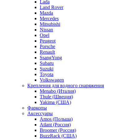
Lada
Land Rover
Mazda
Mercedes
Mitsubishi
Nissan
Opel
Peugeot
Porsche
Renault
SsangYong
Subaru
Suzuki
Toyota
Volkswagen
Крепления для водного снаряжения
Menabo (Италия)
Thule (Швеция)
Yakima (США)
Фаркопы
Аксессуары
Amos (Польша)
Atlant (Россия)
Broomer (Россия)
BuzzRack (США)