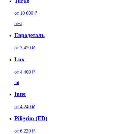
Turtle
от 10 000 ₽
best
Евродеталь
от 3 470 ₽
Lux
от 4 400 ₽
hit
Inter
от 4 240 ₽
Piligrim (ED)
от 6 220 ₽