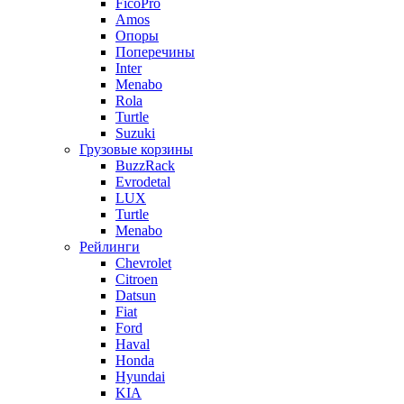
FicoPro
Amos
Опоры
Поперечины
Inter
Menabo
Rola
Turtle
Suzuki
Грузовые корзины
BuzzRack
Evrodetal
LUX
Turtle
Menabo
Рейлинги
Chevrolet
Citroen
Datsun
Fiat
Ford
Haval
Honda
Hyundai
KIA