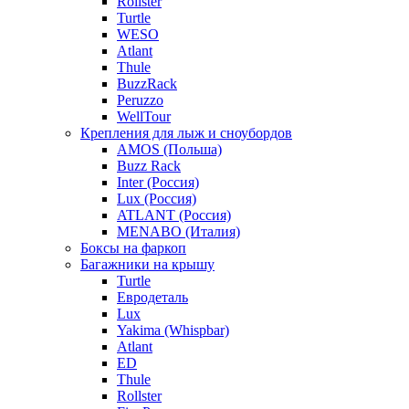
Rollster
Turtle
WESO
Atlant
Thule
BuzzRack
Peruzzo
WellTour
Крепления для лыж и сноубордов
AMOS (Польша)
Buzz Rack
Inter (Россия)
Lux (Россия)
ATLANT (Россия)
MENABO (Италия)
Боксы на фаркоп
Багажники на крышу
Turtle
Евродеталь
Lux
Yakima (Whispbar)
Atlant
ED
Thule
Rollster