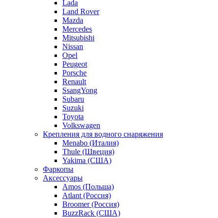
Lada
Land Rover
Mazda
Mercedes
Mitsubishi
Nissan
Opel
Peugeot
Porsche
Renault
SsangYong
Subaru
Suzuki
Toyota
Volkswagen
Крепления для водного снаряжения
Menabo (Италия)
Thule (Швеция)
Yakima (США)
Фаркопы
Аксессуары
Amos (Польша)
Atlant (Россия)
Broomer (Россия)
BuzzRack (США)