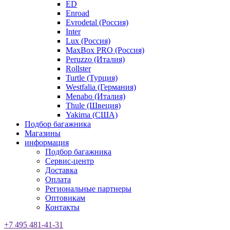
ED
Enroad
Evrodetal (Россия)
Inter
Lux (Россия)
MaxBox PRO (Россия)
Peruzzo (Италия)
Rollster
Turtle (Турция)
Westfalia (Германия)
Menabo (Италия)
Thule (Швеция)
Yakima (США)
Подбор багажника
Магазины
информация
Подбор багажника
Сервис-центр
Доставка
Оплата
Региональные партнеры
Оптовикам
Контакты
+7 495 481-41-31