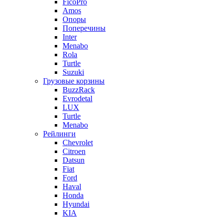
FicoPro
Amos
Опоры
Поперечины
Inter
Menabo
Rola
Turtle
Suzuki
Грузовые корзины
BuzzRack
Evrodetal
LUX
Turtle
Menabo
Рейлинги
Chevrolet
Citroen
Datsun
Fiat
Ford
Haval
Honda
Hyundai
KIA