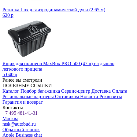
Резинка Lux для аэродинамической дуги (2,65 м)
620
p
Ящик для прицепа MaxBox PRO 500 (47 л) на дышло
легкового прицепа
5 040
p
Ранее вы смотрели
ПОЛЕЗНЫЕ ССЫЛКИ
Каталог
Подбор багажника
Сервис-центр
Доставка
Оплата
Региональные партнеры
Оптовикам
Новости
Реквизиты
Гарантия и возврат
Контакты
+7 495 481-41-31
Москва
msk@autobud.ru
Обратный звонок
Apple Business chat