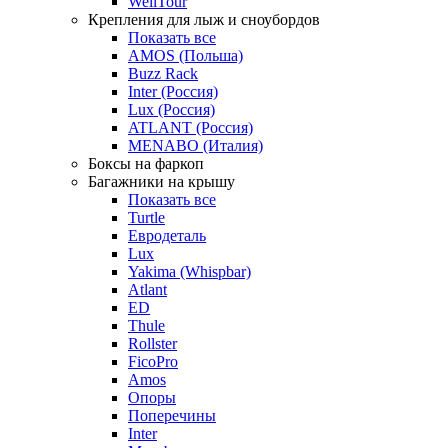
WellTour
Крепления для лыж и сноубордов
Показать все
AMOS (Польша)
Buzz Rack
Inter (Россия)
Lux (Россия)
ATLANT (Россия)
MENABO (Италия)
Боксы на фаркоп
Багажники на крышу
Показать все
Turtle
Евродеталь
Lux
Yakima (Whispbar)
Atlant
ED
Thule
Rollster
FicoPro
Amos
Опоры
Поперечины
Inter