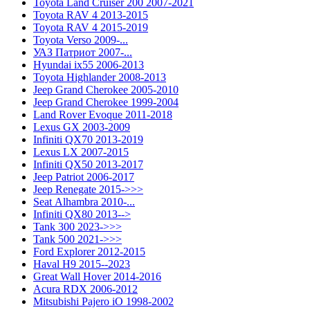
Toyota Land Cruiser 200 2007-2021
Toyota RAV 4 2013-2015
Toyota RAV 4 2015-2019
Toyota Verso 2009-...
УАЗ Патриот 2007-...
Hyundai ix55 2006-2013
Toyota Highlander 2008-2013
Jeep Grand Cherokee 2005-2010
Jeep Grand Cherokee 1999-2004
Land Rover Evoque 2011-2018
Lexus GX 2003-2009
Infiniti QX70 2013-2019
Lexus LX 2007-2015
Infiniti QX50 2013-2017
Jeep Patriot 2006-2017
Jeep Renegate 2015->>>
Seat Alhambra 2010-...
Infiniti QX80 2013-->
Tank 300 2023->>>
Tank 500 2021->>>
Ford Explorer 2012-2015
Haval H9 2015--2023
Great Wall Hover 2014-2016
Acura RDX 2006-2012
Mitsubishi Pajero iO 1998-2002