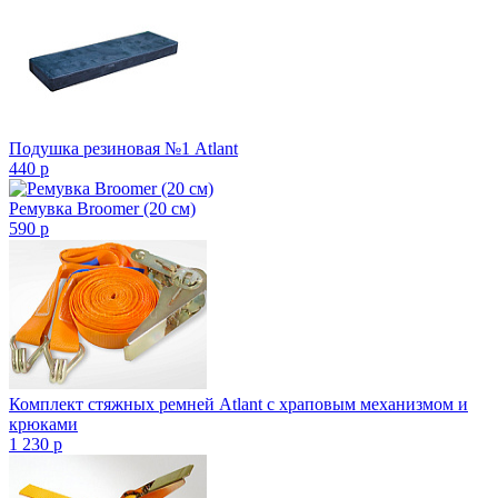
Подушка резиновая №1 Atlant
440
p
Ремувка Broomer (20 см)
590
p
Комплект стяжных ремней Atlant с храповым механизмом и
крюками
1 230
p