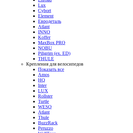
Lux
Cybort
Element
Евродеталь
Atlant
INNO
Koffer
MaxBox PRO
NOBU
Piligrim (ex. ED)
THULE
Крепления для велосипедов
Показать все
Amos
HQ
Inter
LUX
Rollster
Turtle
WESO
Atlant
Thule
BuzzRack
Peruzzo