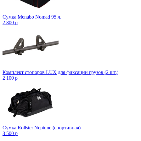
Сумка Menabo Nomad 95 л.
2 800
p
Комплект стопоров LUX для фиксации грузов (2 шт.)
2 100
p
Сумка Rollster Neptune (спортивная)
3 500
p