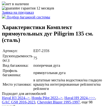
нет в наличии
гарантия 12 месяцев
Заявка на
предзаказ
Подбор багажной системы
Характеристики Комплект
прямоугольных дуг Piligrim 135 см.
(сталь)
Артикул:
ED7-235S
Грузоподъемность
75
(кг.):
Вид багажника:
поперечная дуга
Профиль
прямоугольная дуга
багажника:
в штатные места/на водостоки/на гладкую
Место установки:
крышу/на интегрированные рейлинги/на
рейлинги
Подходит для автомобилей
Haval H3 2024-->
,
Honda Pilot 2022-->
,
Haval H9 2024->>>
,
GAC GS8 2016-2023
,
Chevrolet Blazer 1995-1997
,
еще 98