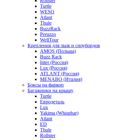
Rollster
Turtle
WESO
Atlant
Thule
BuzzRack
Peruzzo
WellTour
Крепления для лыж и сноубордов
AMOS (Польша)
Buzz Rack
Inter (Россия)
Lux (Россия)
ATLANT (Россия)
MENABO (Италия)
Боксы на фаркоп
Багажники на крышу
Turtle
Евродеталь
Lux
Yakima (Whispbar)
Atlant
ED
Thule
Rollster