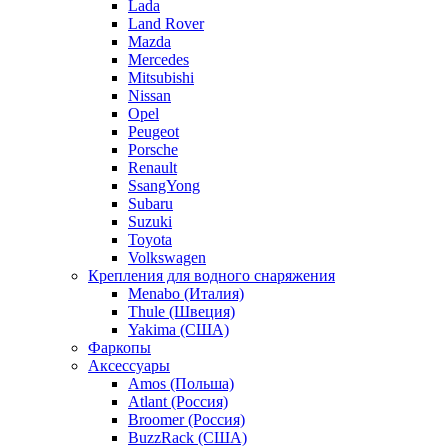
Lada
Land Rover
Mazda
Mercedes
Mitsubishi
Nissan
Opel
Peugeot
Porsche
Renault
SsangYong
Subaru
Suzuki
Toyota
Volkswagen
Крепления для водного снаряжения
Menabo (Италия)
Thule (Швеция)
Yakima (США)
Фаркопы
Аксессуары
Amos (Польша)
Atlant (Россия)
Broomer (Россия)
BuzzRack (США)