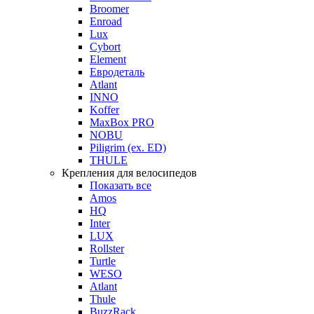
Broomer
Enroad
Lux
Cybort
Element
Евродеталь
Atlant
INNO
Koffer
MaxBox PRO
NOBU
Piligrim (ex. ED)
THULE
Крепления для велосипедов
Показать все
Amos
HQ
Inter
LUX
Rollster
Turtle
WESO
Atlant
Thule
BuzzRack