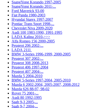
SsangYong Korando 1997-2005
SsangYong Korando 2011-...
Ford Maverick 93-00
Fiat Panda 1980-2003
Hyundai Starex 1997-2007
Pontiac Trans Sport 1998-...
Chevrolet Niva 2009-2020
Audi 100 1983-1990, 1991-1995
LADA Kalina 2010->>>
Alfa Romeo 156 2000-2005
Peugeot 206 2002-...
LADA 2111
BMW 3-Series 1996-1999, 2000-2005
Peugeot 307 2002-...
Peugeot 308 2008-2013
Peugeot 406 1997-2004
Peugeot 407 2004-...
Mazda 5 2004-2010
BMW 5-Series 1997-2004, 2005-2010
Mazda 6 2002-2004, 2005-2007, 2008-2012
Mazda 626 88-97, 98-02
Rover 75 2001-...
Audi 80 1992-1995
Saab 9-3 2005-...
Saab 9-7 2004-...