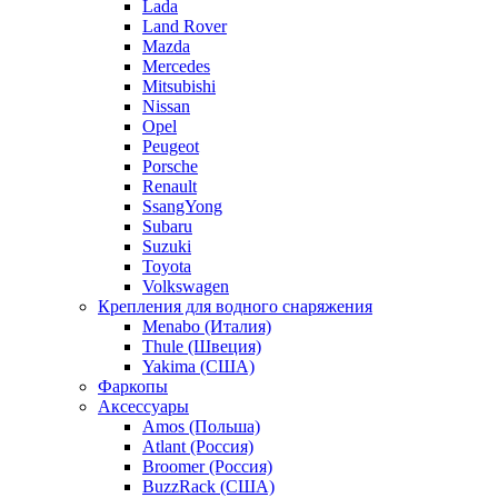
Lada
Land Rover
Mazda
Mercedes
Mitsubishi
Nissan
Opel
Peugeot
Porsche
Renault
SsangYong
Subaru
Suzuki
Toyota
Volkswagen
Крепления для водного снаряжения
Menabo (Италия)
Thule (Швеция)
Yakima (США)
Фаркопы
Аксессуары
Amos (Польша)
Atlant (Россия)
Broomer (Россия)
BuzzRack (США)