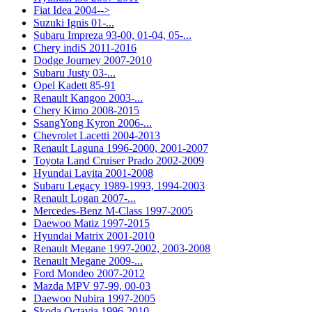
Fiat Idea 2004-->
Suzuki Ignis 01-...
Subaru Impreza 93-00, 01-04, 05-...
Chery indiS 2011-2016
Dodge Journey 2007-2010
Subaru Justy 03-...
Opel Kadett 85-91
Renault Kangoo 2003-...
Chery Kimo 2008-2015
SsangYong Kyron 2006-...
Chevrolet Lacetti 2004-2013
Renault Laguna 1996-2000, 2001-2007
Toyota Land Cruiser Prado 2002-2009
Hyundai Lavita 2001-2008
Subaru Legacy 1989-1993, 1994-2003
Renault Logan 2007-...
Mercedes-Benz M-Class 1997-2005
Daewoo Matiz 1997-2015
Hyundai Matrix 2001-2010
Renault Megane 1997-2002, 2003-2008
Renault Megane 2009-...
Ford Mondeo 2007-2012
Mazda MPV 97-99, 00-03
Daewoo Nubira 1997-2005
Skoda Octavia 1996-2010