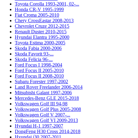
Toyota Corolla 1993-2001, 02-...
Honda CR-V 1995-1999
Fiat Croma 2005-2010
Chery CrossEastar 2008-2013
Chevrolet Cruze 2012-2015
Renault Duster 2010-2015
Hyundai Elantra 1995-2000
Toyota Estima 2000-2005
Skoda Fabia 2000-2006
Skoda Favorit 93-...
Skoda Felicia 96-...
Ford Focus I 1998-2004
Ford Focus II 2005-2010
Ford Focus II 2008-2010
Subaru Forester 1997-2002
Land Rover Freelander 2006-2014
Mitsubishi Galant 1997-2006
Mercedes-Benz GLE 2015-2018
Volkswagen Golf III 94-98
Volkswagen Golf Plus 2005-2008
Volkswagen Golf V 2007-...
Volkswagen Golf VI 2009-2013
Hyundai H-1 1997-2007
DongFeng H30 Cross 2014-2018
Hyundai i30 2007-2011