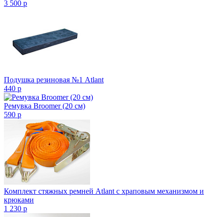
3 500
p
Подушка резиновая №1 Atlant
440
p
Ремувка Broomer (20 см)
590
p
Комплект стяжных ремней Atlant с храповым механизмом и
крюками
1 230
p