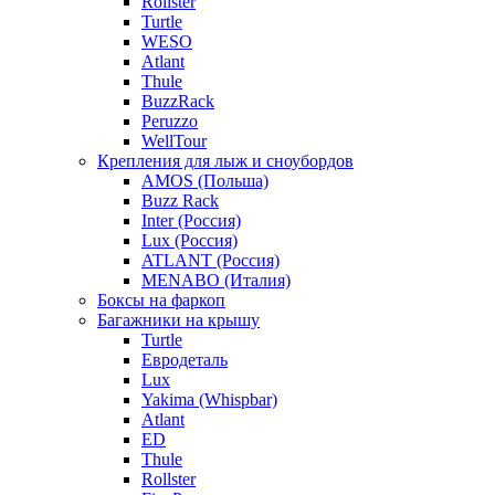
Rollster
Turtle
WESO
Atlant
Thule
BuzzRack
Peruzzo
WellTour
Крепления для лыж и сноубордов
AMOS (Польша)
Buzz Rack
Inter (Россия)
Lux (Россия)
ATLANT (Россия)
MENABO (Италия)
Боксы на фаркоп
Багажники на крышу
Turtle
Евродеталь
Lux
Yakima (Whispbar)
Atlant
ED
Thule
Rollster