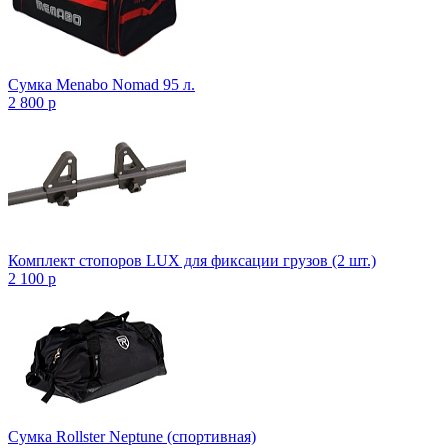
Сумка Menabo Nomad 95 л.
2 800
p
Комплект стопоров LUX для фиксации грузов (2 шт.)
2 100
p
Сумка Rollster Neptune (спортивная)