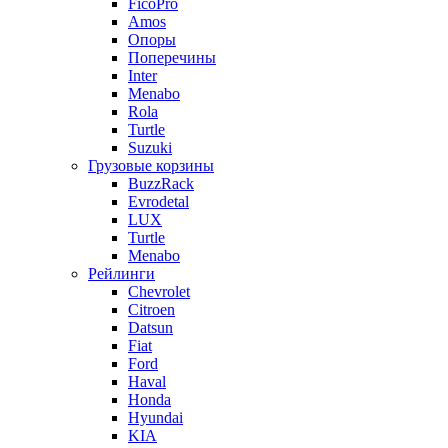
FicoPro
Amos
Опоры
Поперечины
Inter
Menabo
Rola
Turtle
Suzuki
Грузовые корзины
BuzzRack
Evrodetal
LUX
Turtle
Menabo
Рейлинги
Chevrolet
Citroen
Datsun
Fiat
Ford
Haval
Honda
Hyundai
KIA