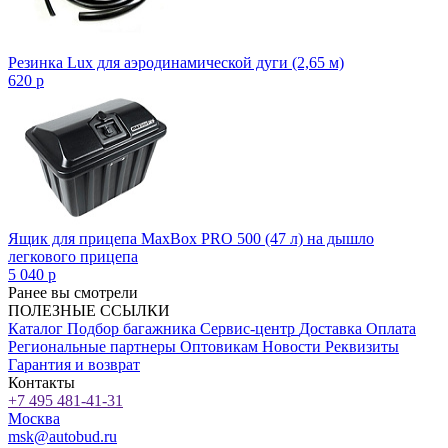
Резинка Lux для аэродинамической дуги (2,65 м)
620
p
Ящик для прицепа MaxBox PRO 500 (47 л) на дышло
легкового прицепа
5 040
p
Ранее вы смотрели
ПОЛЕЗНЫЕ ССЫЛКИ
Каталог
Подбор багажника
Сервис-центр
Доставка
Оплата
Региональные партнеры
Оптовикам
Новости
Реквизиты
Гарантия и возврат
Контакты
+7 495 481-41-31
Москва
msk@autobud.ru