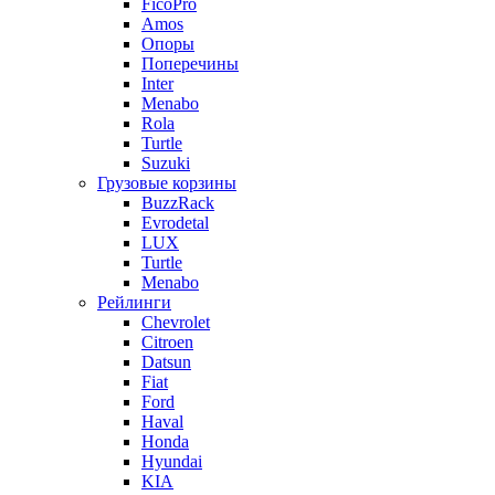
FicoPro
Amos
Опоры
Поперечины
Inter
Menabo
Rola
Turtle
Suzuki
Грузовые корзины
BuzzRack
Evrodetal
LUX
Turtle
Menabo
Рейлинги
Chevrolet
Citroen
Datsun
Fiat
Ford
Haval
Honda
Hyundai
KIA