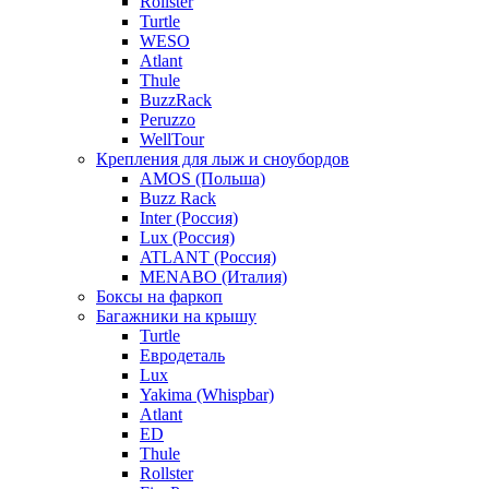
Rollster
Turtle
WESO
Atlant
Thule
BuzzRack
Peruzzo
WellTour
Крепления для лыж и сноубордов
AMOS (Польша)
Buzz Rack
Inter (Россия)
Lux (Россия)
ATLANT (Россия)
MENABO (Италия)
Боксы на фаркоп
Багажники на крышу
Turtle
Евродеталь
Lux
Yakima (Whispbar)
Atlant
ED
Thule
Rollster