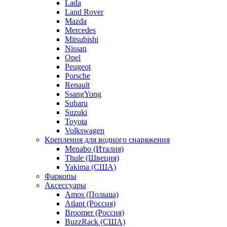
Lada
Land Rover
Mazda
Mercedes
Mitsubishi
Nissan
Opel
Peugeot
Porsche
Renault
SsangYong
Subaru
Suzuki
Toyota
Volkswagen
Крепления для водного снаряжения
Menabo (Италия)
Thule (Швеция)
Yakima (США)
Фаркопы
Аксессуары
Amos (Польша)
Atlant (Россия)
Broomer (Россия)
BuzzRack (США)