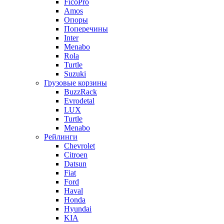
FicoPro
Amos
Опоры
Поперечины
Inter
Menabo
Rola
Turtle
Suzuki
Грузовые корзины
BuzzRack
Evrodetal
LUX
Turtle
Menabo
Рейлинги
Chevrolet
Citroen
Datsun
Fiat
Ford
Haval
Honda
Hyundai
KIA