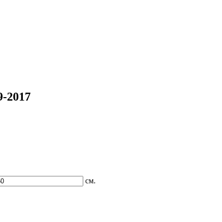
9-2017
см.