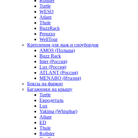
Rollster
Turtle
WESO
Atlant
Thule
BuzzRack
Peruzzo
WellTour
Крепления для лыж и сноубордов
AMOS (Польша)
Buzz Rack
Inter (Россия)
Lux (Россия)
ATLANT (Россия)
MENABO (Италия)
Боксы на фаркоп
Багажники на крышу
Turtle
Евродеталь
Lux
Yakima (Whispbar)
Atlant
ED
Thule
Rollster