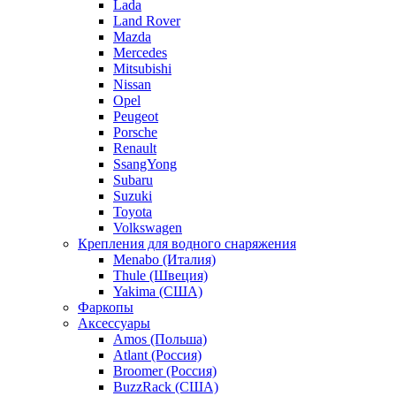
Lada
Land Rover
Mazda
Mercedes
Mitsubishi
Nissan
Opel
Peugeot
Porsche
Renault
SsangYong
Subaru
Suzuki
Toyota
Volkswagen
Крепления для водного снаряжения
Menabo (Италия)
Thule (Швеция)
Yakima (США)
Фаркопы
Аксессуары
Amos (Польша)
Atlant (Россия)
Broomer (Россия)
BuzzRack (США)