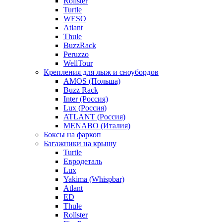
Rollster
Turtle
WESO
Atlant
Thule
BuzzRack
Peruzzo
WellTour
Крепления для лыж и сноубордов
AMOS (Польша)
Buzz Rack
Inter (Россия)
Lux (Россия)
ATLANT (Россия)
MENABO (Италия)
Боксы на фаркоп
Багажники на крышу
Turtle
Евродеталь
Lux
Yakima (Whispbar)
Atlant
ED
Thule
Rollster