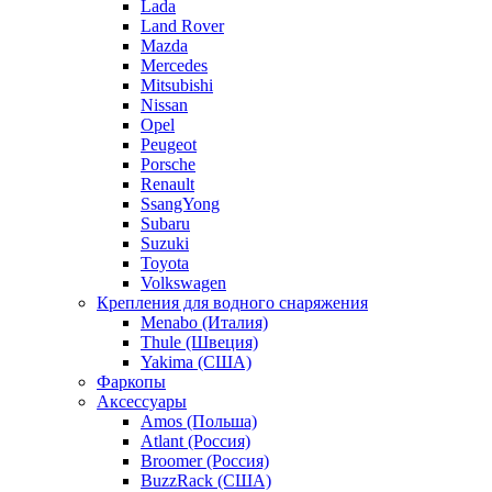
Lada
Land Rover
Mazda
Mercedes
Mitsubishi
Nissan
Opel
Peugeot
Porsche
Renault
SsangYong
Subaru
Suzuki
Toyota
Volkswagen
Крепления для водного снаряжения
Menabo (Италия)
Thule (Швеция)
Yakima (США)
Фаркопы
Аксессуары
Amos (Польша)
Atlant (Россия)
Broomer (Россия)
BuzzRack (США)