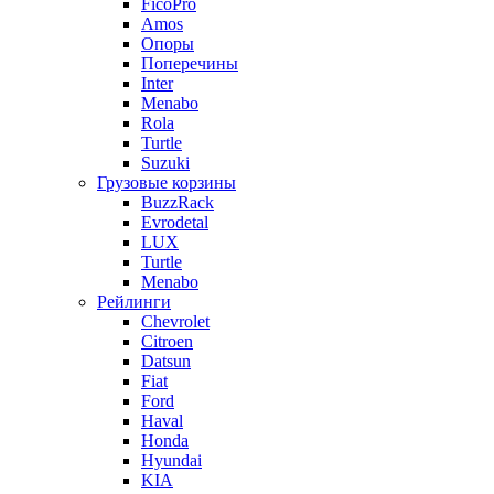
FicoPro
Amos
Опоры
Поперечины
Inter
Menabo
Rola
Turtle
Suzuki
Грузовые корзины
BuzzRack
Evrodetal
LUX
Turtle
Menabo
Рейлинги
Chevrolet
Citroen
Datsun
Fiat
Ford
Haval
Honda
Hyundai
KIA