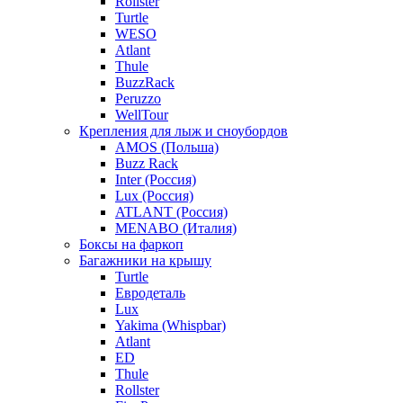
Rollster
Turtle
WESO
Atlant
Thule
BuzzRack
Peruzzo
WellTour
Крепления для лыж и сноубордов
AMOS (Польша)
Buzz Rack
Inter (Россия)
Lux (Россия)
ATLANT (Россия)
MENABO (Италия)
Боксы на фаркоп
Багажники на крышу
Turtle
Евродеталь
Lux
Yakima (Whispbar)
Atlant
ED
Thule
Rollster