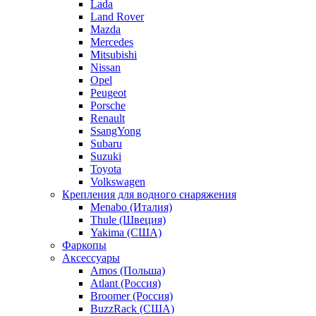
Lada
Land Rover
Mazda
Mercedes
Mitsubishi
Nissan
Opel
Peugeot
Porsche
Renault
SsangYong
Subaru
Suzuki
Toyota
Volkswagen
Крепления для водного снаряжения
Menabo (Италия)
Thule (Швеция)
Yakima (США)
Фаркопы
Аксессуары
Amos (Польша)
Atlant (Россия)
Broomer (Россия)
BuzzRack (США)