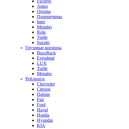
FicoPro
Amos
Опоры
Поперечины
Inter
Menabo
Rola
Turtle
Suzuki
Грузовые корзины
BuzzRack
Evrodetal
LUX
Turtle
Menabo
Рейлинги
Chevrolet
Citroen
Datsun
Fiat
Ford
Haval
Honda
Hyundai
KIA