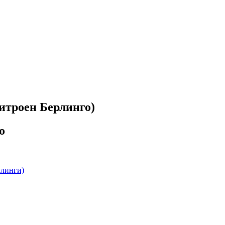
итроен Берлинго)
o
йлинги)