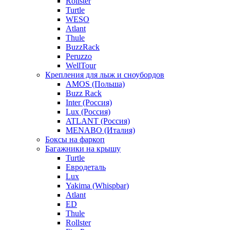
Rollster
Turtle
WESO
Atlant
Thule
BuzzRack
Peruzzo
WellTour
Крепления для лыж и сноубордов
AMOS (Польша)
Buzz Rack
Inter (Россия)
Lux (Россия)
ATLANT (Россия)
MENABO (Италия)
Боксы на фаркоп
Багажники на крышу
Turtle
Евродеталь
Lux
Yakima (Whispbar)
Atlant
ED
Thule
Rollster