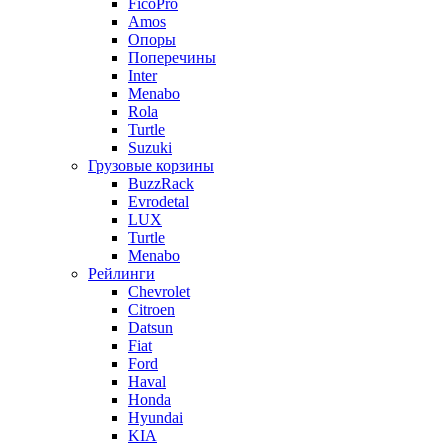
FicoPro
Amos
Опоры
Поперечины
Inter
Menabo
Rola
Turtle
Suzuki
Грузовые корзины
BuzzRack
Evrodetal
LUX
Turtle
Menabo
Рейлинги
Chevrolet
Citroen
Datsun
Fiat
Ford
Haval
Honda
Hyundai
KIA