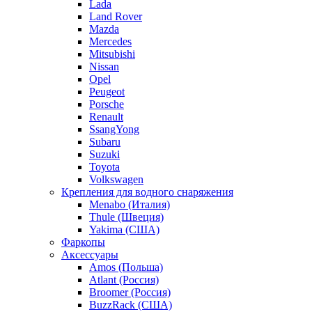
Lada
Land Rover
Mazda
Mercedes
Mitsubishi
Nissan
Opel
Peugeot
Porsche
Renault
SsangYong
Subaru
Suzuki
Toyota
Volkswagen
Крепления для водного снаряжения
Menabo (Италия)
Thule (Швеция)
Yakima (США)
Фаркопы
Аксессуары
Amos (Польша)
Atlant (Россия)
Broomer (Россия)
BuzzRack (США)