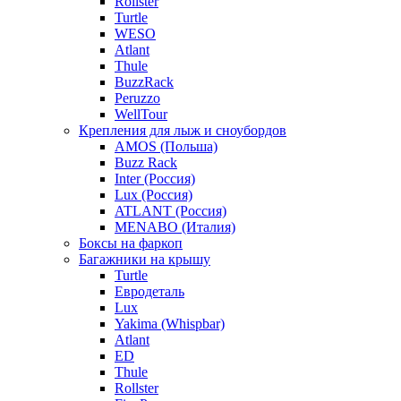
Rollster
Turtle
WESO
Atlant
Thule
BuzzRack
Peruzzo
WellTour
Крепления для лыж и сноубордов
AMOS (Польша)
Buzz Rack
Inter (Россия)
Lux (Россия)
ATLANT (Россия)
MENABO (Италия)
Боксы на фаркоп
Багажники на крышу
Turtle
Евродеталь
Lux
Yakima (Whispbar)
Atlant
ED
Thule
Rollster