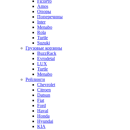
FicoPro
Amos
Опоры
Поперечины
Inter
Menabo
Rola
Turtle
Suzuki
Грузовые корзины
BuzzRack
Evrodetal
LUX
Turtle
Menabo
Рейлинги
Chevrolet
Citroen
Datsun
Fiat
Ford
Haval
Honda
Hyundai
KIA