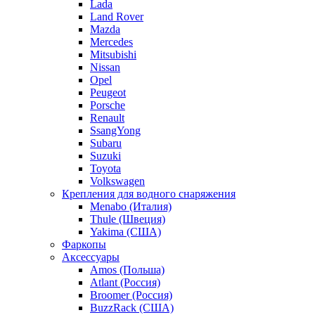
Lada
Land Rover
Mazda
Mercedes
Mitsubishi
Nissan
Opel
Peugeot
Porsche
Renault
SsangYong
Subaru
Suzuki
Toyota
Volkswagen
Крепления для водного снаряжения
Menabo (Италия)
Thule (Швеция)
Yakima (США)
Фаркопы
Аксессуары
Amos (Польша)
Atlant (Россия)
Broomer (Россия)
BuzzRack (США)