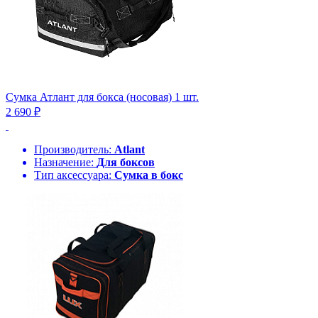
Сумка Атлант для бокса (носовая) 1 шт.
2 690 ₽
Производитель:
Atlant
Назначение:
Для боксов
Тип аксессуара:
Сумка в бокс