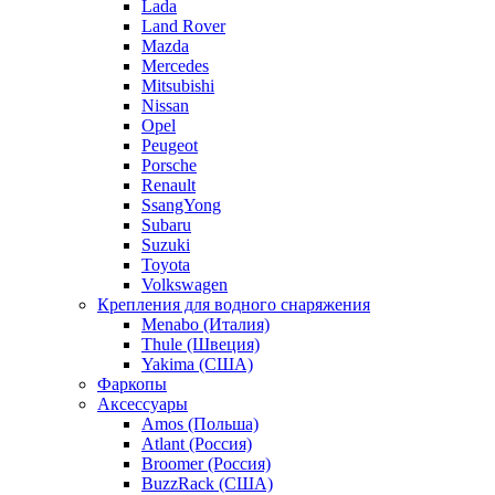
Lada
Land Rover
Mazda
Mercedes
Mitsubishi
Nissan
Opel
Peugeot
Porsche
Renault
SsangYong
Subaru
Suzuki
Toyota
Volkswagen
Крепления для водного снаряжения
Menabo (Италия)
Thule (Швеция)
Yakima (США)
Фаркопы
Аксессуары
Amos (Польша)
Atlant (Россия)
Broomer (Россия)
BuzzRack (США)