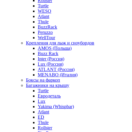
Rollster
Turtle
WESO
Atlant
Thule
BuzzRack
Peruzzo
WellTour
Крепления для лыж и сноубордов
AMOS (Польша)
Buzz Rack
Inter (Россия)
Lux (Россия)
ATLANT (Россия)
MENABO (Италия)
Боксы на фаркоп
Багажники на крышу
Turtle
Евродеталь
Lux
Yakima (Whispbar)
Atlant
ED
Thule
Rollster