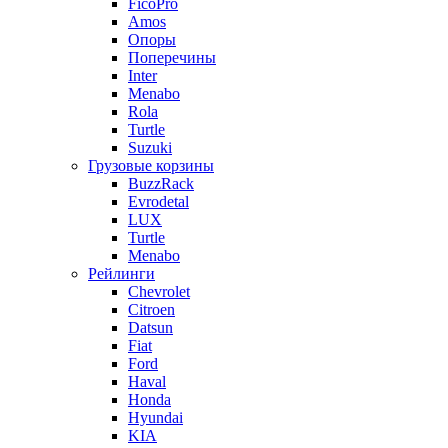
FicoPro
Amos
Опоры
Поперечины
Inter
Menabo
Rola
Turtle
Suzuki
Грузовые корзины
BuzzRack
Evrodetal
LUX
Turtle
Menabo
Рейлинги
Chevrolet
Citroen
Datsun
Fiat
Ford
Haval
Honda
Hyundai
KIA