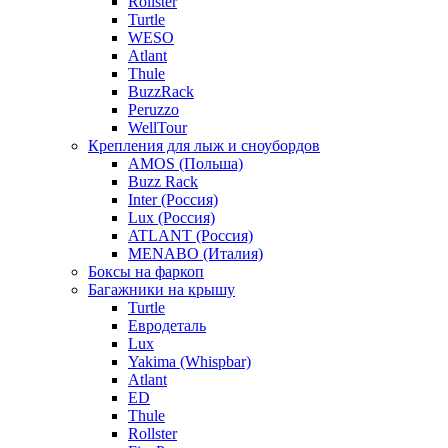
Rollster
Turtle
WESO
Atlant
Thule
BuzzRack
Peruzzo
WellTour
Крепления для лыж и сноубордов
AMOS (Польша)
Buzz Rack
Inter (Россия)
Lux (Россия)
ATLANT (Россия)
MENABO (Италия)
Боксы на фаркоп
Багажники на крышу
Turtle
Евродеталь
Lux
Yakima (Whispbar)
Atlant
ED
Thule
Rollster