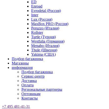
ED
Enroad
Evrodetal (Россия)
Inter
Lux (Россия)
MaxBox PRO (Россия)
Peruzzo (Италия)
Rollster
Turtle (Турция)
Westfalia (Германия)
Menabo (Италия)
Thule (Швеция)
Yakima (США)
Подбор багажника
Магазины
информация
Подбор багажника
Сервис-центр
Доставка
Оплата
Региональные партнеры
Оптовикам
Контакты
+7 495 481-41-31