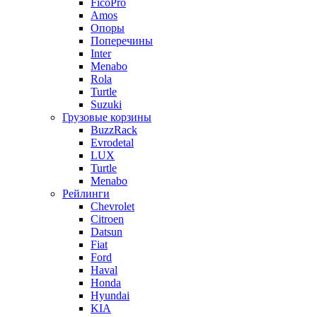
FicoPro
Amos
Опоры
Поперечины
Inter
Menabo
Rola
Turtle
Suzuki
Грузовые корзины
BuzzRack
Evrodetal
LUX
Turtle
Menabo
Рейлинги
Chevrolet
Citroen
Datsun
Fiat
Ford
Haval
Honda
Hyundai
KIA