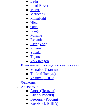
Lada
Land Rover
Mazda
Mercedes
Mitsubishi
Nissan
Opel
Peugeot
Porsche
Renault
SsangYong
Subaru
Suzuki
Toyota
Volkswagen
Крепления для водного снаряжения
Menabo (Италия)
Thule (Швеция)
Yakima (США)
Фаркопы
Аксессуары
Amos (Польша)
Atlant (Россия)
Broomer (Россия)
BuzzRack (США)