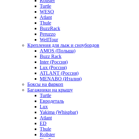
Rollster
Turtle
WESO
Atlant
Thule
BuzzRack
Peruzzo
WellTour
Крепления для лыж и сноубордов
AMOS (Польша)
Buzz Rack
Inter (Россия)
Lux (Россия)
ATLANT (Россия)
MENABO (Италия)
Боксы на фаркоп
Багажники на крышу
Turtle
Евродеталь
Lux
Yakima (Whispbar)
Atlant
ED
Thule
Rollster