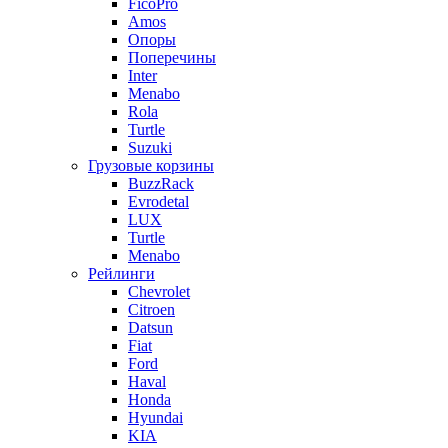
FicoPro
Amos
Опоры
Поперечины
Inter
Menabo
Rola
Turtle
Suzuki
Грузовые корзины
BuzzRack
Evrodetal
LUX
Turtle
Menabo
Рейлинги
Chevrolet
Citroen
Datsun
Fiat
Ford
Haval
Honda
Hyundai
KIA