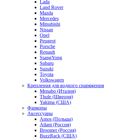
Lada
Land Rover
Mazda
Mercedes
Mitsubishi
Nissan
Opel
Peugeot
Porsche
Renault
SsangYong
Subaru
Suzuki
Toyota
Volkswagen
Крепления для водного снаряжения
Menabo (Италия)
Thule (Швеция)
Yakima (США)
Фаркопы
Аксессуары
Amos (Польша)
Atlant (Россия)
Broomer (Россия)
BuzzRack (США)