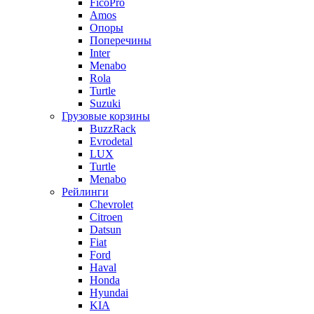
FicoPro
Amos
Опоры
Поперечины
Inter
Menabo
Rola
Turtle
Suzuki
Грузовые корзины
BuzzRack
Evrodetal
LUX
Turtle
Menabo
Рейлинги
Chevrolet
Citroen
Datsun
Fiat
Ford
Haval
Honda
Hyundai
KIA