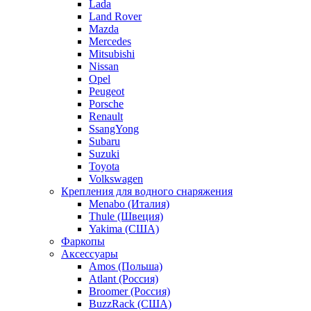
Lada
Land Rover
Mazda
Mercedes
Mitsubishi
Nissan
Opel
Peugeot
Porsche
Renault
SsangYong
Subaru
Suzuki
Toyota
Volkswagen
Крепления для водного снаряжения
Menabo (Италия)
Thule (Швеция)
Yakima (США)
Фаркопы
Аксессуары
Amos (Польша)
Atlant (Россия)
Broomer (Россия)
BuzzRack (США)