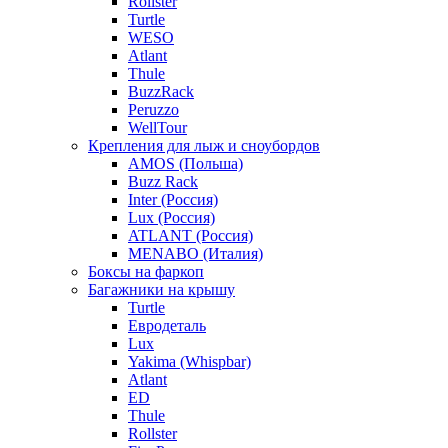
Rollster
Turtle
WESO
Atlant
Thule
BuzzRack
Peruzzo
WellTour
Крепления для лыж и сноубордов
AMOS (Польша)
Buzz Rack
Inter (Россия)
Lux (Россия)
ATLANT (Россия)
MENABO (Италия)
Боксы на фаркоп
Багажники на крышу
Turtle
Евродеталь
Lux
Yakima (Whispbar)
Atlant
ED
Thule
Rollster