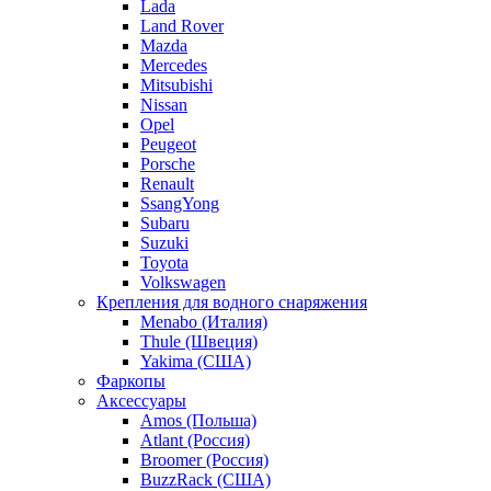
Lada
Land Rover
Mazda
Mercedes
Mitsubishi
Nissan
Opel
Peugeot
Porsche
Renault
SsangYong
Subaru
Suzuki
Toyota
Volkswagen
Крепления для водного снаряжения
Menabo (Италия)
Thule (Швеция)
Yakima (США)
Фаркопы
Аксессуары
Amos (Польша)
Atlant (Россия)
Broomer (Россия)
BuzzRack (США)