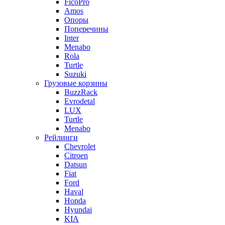
FicoPro
Amos
Опоры
Поперечины
Inter
Menabo
Rola
Turtle
Suzuki
Грузовые корзины
BuzzRack
Evrodetal
LUX
Turtle
Menabo
Рейлинги
Chevrolet
Citroen
Datsun
Fiat
Ford
Haval
Honda
Hyundai
KIA