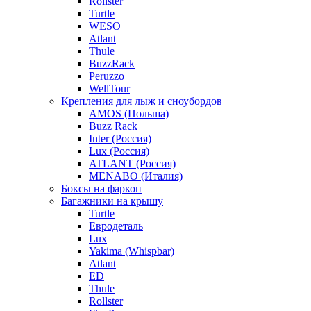
Rollster
Turtle
WESO
Atlant
Thule
BuzzRack
Peruzzo
WellTour
Крепления для лыж и сноубордов
AMOS (Польша)
Buzz Rack
Inter (Россия)
Lux (Россия)
ATLANT (Россия)
MENABO (Италия)
Боксы на фаркоп
Багажники на крышу
Turtle
Евродеталь
Lux
Yakima (Whispbar)
Atlant
ED
Thule
Rollster