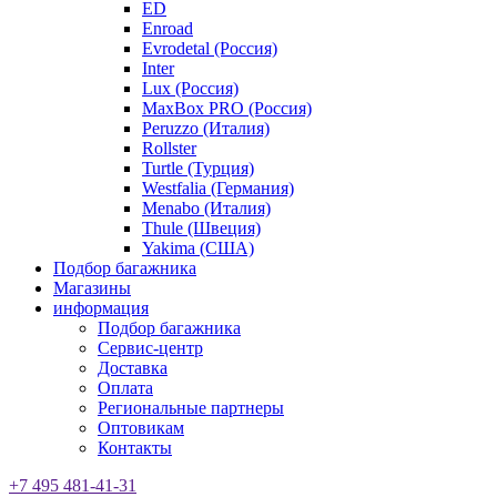
ED
Enroad
Evrodetal (Россия)
Inter
Lux (Россия)
MaxBox PRO (Россия)
Peruzzo (Италия)
Rollster
Turtle (Турция)
Westfalia (Германия)
Menabo (Италия)
Thule (Швеция)
Yakima (США)
Подбор багажника
Магазины
информация
Подбор багажника
Сервис-центр
Доставка
Оплата
Региональные партнеры
Оптовикам
Контакты
+7 495 481-41-31