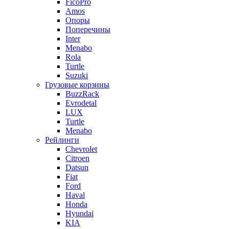
FicoPro
Amos
Опоры
Поперечины
Inter
Menabo
Rola
Turtle
Suzuki
Грузовые корзины
BuzzRack
Evrodetal
LUX
Turtle
Menabo
Рейлинги
Chevrolet
Citroen
Datsun
Fiat
Ford
Haval
Honda
Hyundai
KIA