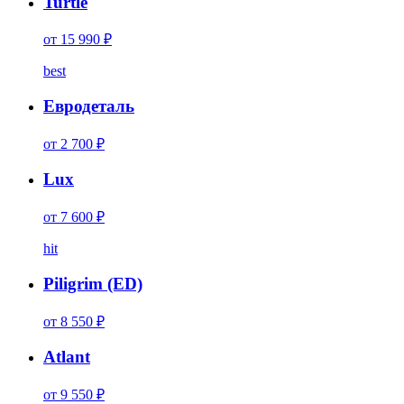
Turtle
от 15 990 ₽
best
Евродеталь
от 2 700 ₽
Lux
от 7 600 ₽
hit
Piligrim (ED)
от 8 550 ₽
Atlant
от 9 550 ₽