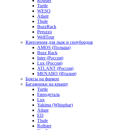
Rollster
Turtle
WESO
Atlant
Thule
BuzzRack
Peruzzo
WellTour
Крепления для лыж и сноубордов
AMOS (Польша)
Buzz Rack
Inter (Россия)
Lux (Россия)
ATLANT (Россия)
MENABO (Италия)
Боксы на фаркоп
Багажники на крышу
Turtle
Евродеталь
Lux
Yakima (Whispbar)
Atlant
ED
Thule
Rollster