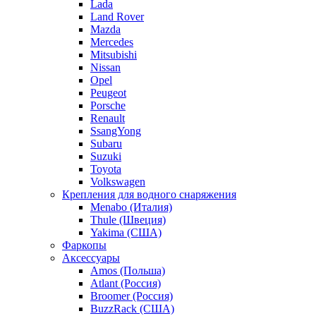
Lada
Land Rover
Mazda
Mercedes
Mitsubishi
Nissan
Opel
Peugeot
Porsche
Renault
SsangYong
Subaru
Suzuki
Toyota
Volkswagen
Крепления для водного снаряжения
Menabo (Италия)
Thule (Швеция)
Yakima (США)
Фаркопы
Аксессуары
Amos (Польша)
Atlant (Россия)
Broomer (Россия)
BuzzRack (США)