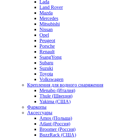
Lada
Land Rover
Mazda
Mercedes
Mitsubishi
Nissan
Opel
Peugeot
Porsche
Renault
SsangYong
Subaru
Suzuki
Toyota
Volkswagen
Крепления для водного снаряжения
Menabo (Италия)
Thule (Швеция)
Yakima (США)
Фаркопы
Аксессуары
Amos (Польша)
Atlant (Россия)
Broomer (Россия)
BuzzRack (США)