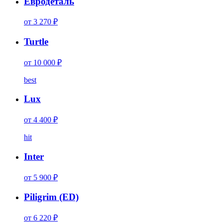
Евродеталь
от 3 270 ₽
Turtle
от 10 000 ₽
best
Lux
от 4 400 ₽
hit
Inter
от 5 900 ₽
Piligrim (ED)
от 6 220 ₽