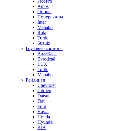
FicoPro
Amos
Опоры
Поперечины
Inter
Menabo
Rola
Turtle
Suzuki
Грузовые корзины
BuzzRack
Evrodetal
LUX
Turtle
Menabo
Рейлинги
Chevrolet
Citroen
Datsun
Fiat
Ford
Haval
Honda
Hyundai
KIA