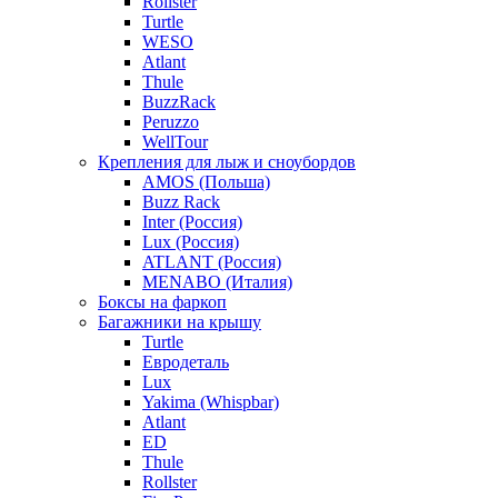
Rollster
Turtle
WESO
Atlant
Thule
BuzzRack
Peruzzo
WellTour
Крепления для лыж и сноубордов
AMOS (Польша)
Buzz Rack
Inter (Россия)
Lux (Россия)
ATLANT (Россия)
MENABO (Италия)
Боксы на фаркоп
Багажники на крышу
Turtle
Евродеталь
Lux
Yakima (Whispbar)
Atlant
ED
Thule
Rollster