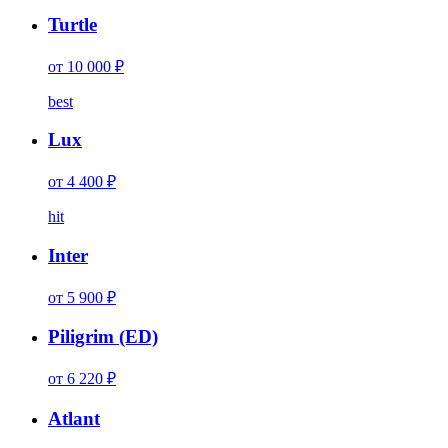
Turtle
от 10 000 ₽
best
Lux
от 4 400 ₽
hit
Inter
от 5 900 ₽
Piligrim (ED)
от 6 220 ₽
Atlant