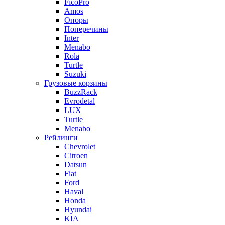
FicoPro
Amos
Опоры
Поперечины
Inter
Menabo
Rola
Turtle
Suzuki
Грузовые корзины
BuzzRack
Evrodetal
LUX
Turtle
Menabo
Рейлинги
Chevrolet
Citroen
Datsun
Fiat
Ford
Haval
Honda
Hyundai
KIA