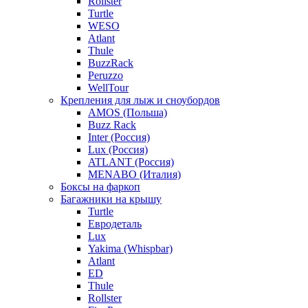
Rollster
Turtle
WESO
Atlant
Thule
BuzzRack
Peruzzo
WellTour
Крепления для лыж и сноубордов
AMOS (Польша)
Buzz Rack
Inter (Россия)
Lux (Россия)
ATLANT (Россия)
MENABO (Италия)
Боксы на фаркоп
Багажники на крышу
Turtle
Евродеталь
Lux
Yakima (Whispbar)
Atlant
ED
Thule
Rollster