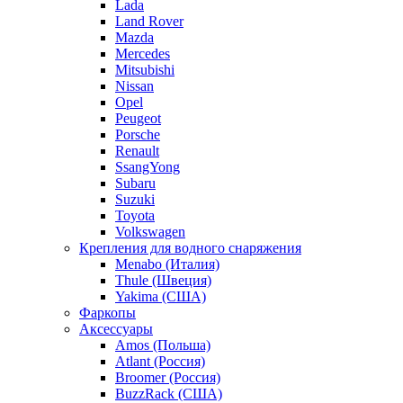
Lada
Land Rover
Mazda
Mercedes
Mitsubishi
Nissan
Opel
Peugeot
Porsche
Renault
SsangYong
Subaru
Suzuki
Toyota
Volkswagen
Крепления для водного снаряжения
Menabo (Италия)
Thule (Швеция)
Yakima (США)
Фаркопы
Аксессуары
Amos (Польша)
Atlant (Россия)
Broomer (Россия)
BuzzRack (США)