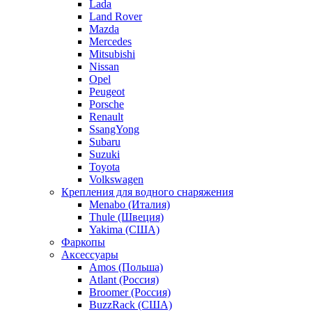
Lada
Land Rover
Mazda
Mercedes
Mitsubishi
Nissan
Opel
Peugeot
Porsche
Renault
SsangYong
Subaru
Suzuki
Toyota
Volkswagen
Крепления для водного снаряжения
Menabo (Италия)
Thule (Швеция)
Yakima (США)
Фаркопы
Аксессуары
Amos (Польша)
Atlant (Россия)
Broomer (Россия)
BuzzRack (США)