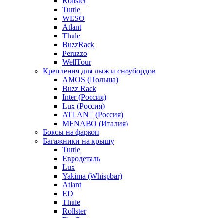
Rollster
Turtle
WESO
Atlant
Thule
BuzzRack
Peruzzo
WellTour
Крепления для лыж и сноубордов
AMOS (Польша)
Buzz Rack
Inter (Россия)
Lux (Россия)
ATLANT (Россия)
MENABO (Италия)
Боксы на фаркоп
Багажники на крышу
Turtle
Евродеталь
Lux
Yakima (Whispbar)
Atlant
ED
Thule
Rollster