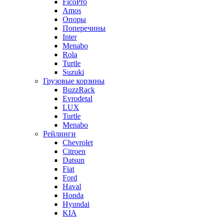
FicoPro
Amos
Опоры
Поперечины
Inter
Menabo
Rola
Turtle
Suzuki
Грузовые корзины
BuzzRack
Evrodetal
LUX
Turtle
Menabo
Рейлинги
Chevrolet
Citroen
Datsun
Fiat
Ford
Haval
Honda
Hyundai
KIA