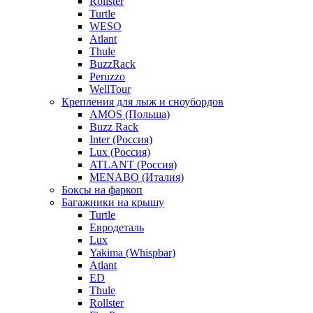
Rollster
Turtle
WESO
Atlant
Thule
BuzzRack
Peruzzo
WellTour
Крепления для лыж и сноубордов
AMOS (Польша)
Buzz Rack
Inter (Россия)
Lux (Россия)
ATLANT (Россия)
MENABO (Италия)
Боксы на фаркоп
Багажники на крышу
Turtle
Евродеталь
Lux
Yakima (Whispbar)
Atlant
ED
Thule
Rollster