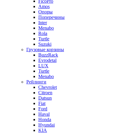
FicoPro
Amos
Опоры
Поперечины
Inter
Menabo
Rola
Turtle
Suzuki
Грузовые корзины
BuzzRack
Evrodetal
LUX
Turtle
Menabo
Рейлинги
Chevrolet
Citroen
Datsun
Fiat
Ford
Haval
Honda
Hyundai
KIA