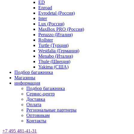
ED
Enroad
Evrodetal (Россия)
Inter
Lux (Россия)
MaxBox PRO (Россия)
Peruzzo (Италия)
Rollster
Turtle (Турция)
Westfalia (Германия)
Menabo (Италия)
Thule (Швеция)
Yakima (США)
Подбор багажника
Магазины
информация
Подбор багажника
Сервис-центр
Доставка
Оплата
Региональные партнеры
Оптовикам
Контакты
+7 495 481-41-31