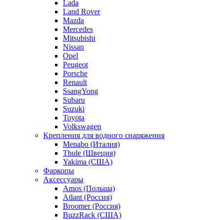
Lada
Land Rover
Mazda
Mercedes
Mitsubishi
Nissan
Opel
Peugeot
Porsche
Renault
SsangYong
Subaru
Suzuki
Toyota
Volkswagen
Крепления для водного снаряжения
Menabo (Италия)
Thule (Швеция)
Yakima (США)
Фаркопы
Аксессуары
Amos (Польша)
Atlant (Россия)
Broomer (Россия)
BuzzRack (США)