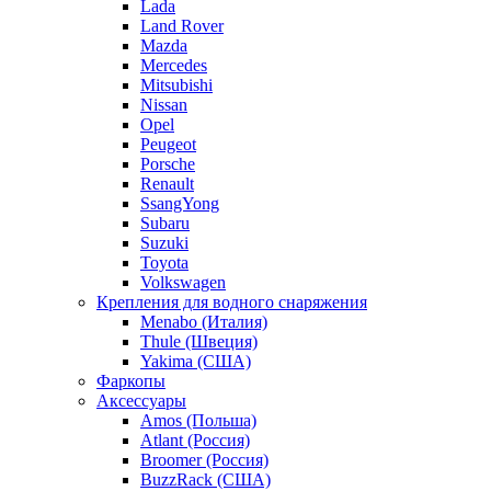
Lada
Land Rover
Mazda
Mercedes
Mitsubishi
Nissan
Opel
Peugeot
Porsche
Renault
SsangYong
Subaru
Suzuki
Toyota
Volkswagen
Крепления для водного снаряжения
Menabo (Италия)
Thule (Швеция)
Yakima (США)
Фаркопы
Аксессуары
Amos (Польша)
Atlant (Россия)
Broomer (Россия)
BuzzRack (США)