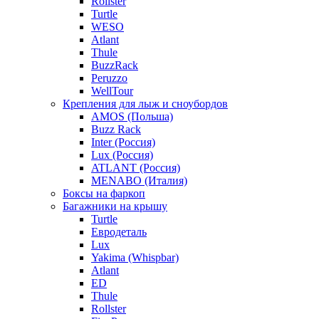
Rollster
Turtle
WESO
Atlant
Thule
BuzzRack
Peruzzo
WellTour
Крепления для лыж и сноубордов
AMOS (Польша)
Buzz Rack
Inter (Россия)
Lux (Россия)
ATLANT (Россия)
MENABO (Италия)
Боксы на фаркоп
Багажники на крышу
Turtle
Евродеталь
Lux
Yakima (Whispbar)
Atlant
ED
Thule
Rollster