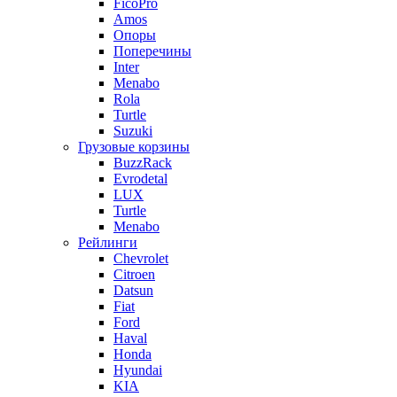
FicoPro
Amos
Опоры
Поперечины
Inter
Menabo
Rola
Turtle
Suzuki
Грузовые корзины
BuzzRack
Evrodetal
LUX
Turtle
Menabo
Рейлинги
Chevrolet
Citroen
Datsun
Fiat
Ford
Haval
Honda
Hyundai
KIA