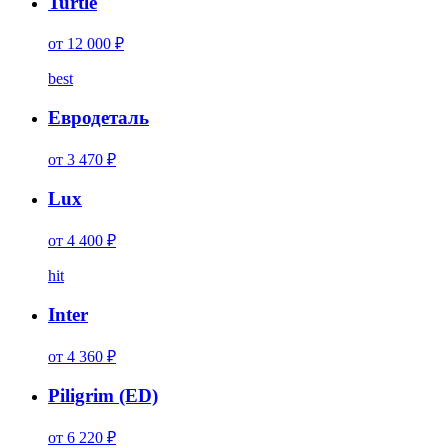
Turtle
от 12 000 ₽
best
Евродеталь
от 3 470 ₽
Lux
от 4 400 ₽
hit
Inter
от 4 360 ₽
Piligrim (ED)
от 6 220 ₽