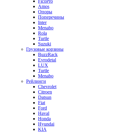
FicoPro
Amos
Опоры
Поперечины
Inter
Menabo
Rola
Turtle
Suzuki
Грузовые корзины
BuzzRack
Evrodetal
LUX
Turtle
Menabo
Рейлинги
Chevrolet
Citroen
Datsun
Fiat
Ford
Haval
Honda
Hyundai
KIA