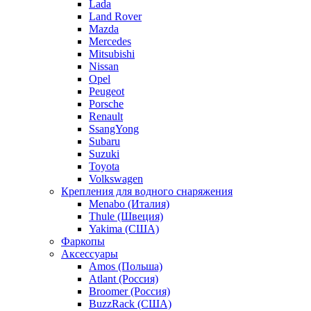
Lada
Land Rover
Mazda
Mercedes
Mitsubishi
Nissan
Opel
Peugeot
Porsche
Renault
SsangYong
Subaru
Suzuki
Toyota
Volkswagen
Крепления для водного снаряжения
Menabo (Италия)
Thule (Швеция)
Yakima (США)
Фаркопы
Аксессуары
Amos (Польша)
Atlant (Россия)
Broomer (Россия)
BuzzRack (США)