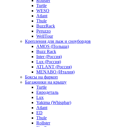
Rollster
Turtle
WESO
Atlant
Thule
BuzzRack
Peruzzo
WellTour
Крепления для лыж и сноубордов
AMOS (Польша)
Buzz Rack
Inter (Россия)
Lux (Россия)
ATLANT (Россия)
MENABO (Италия)
Боксы на фаркоп
Багажники на крышу
Turtle
Евродеталь
Lux
Yakima (Whispbar)
Atlant
ED
Thule
Rollster