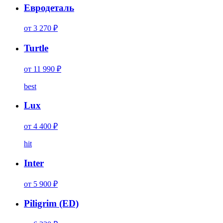
Евродеталь
от 3 270 ₽
Turtle
от 11 990 ₽
best
Lux
от 4 400 ₽
hit
Inter
от 5 900 ₽
Piligrim (ED)