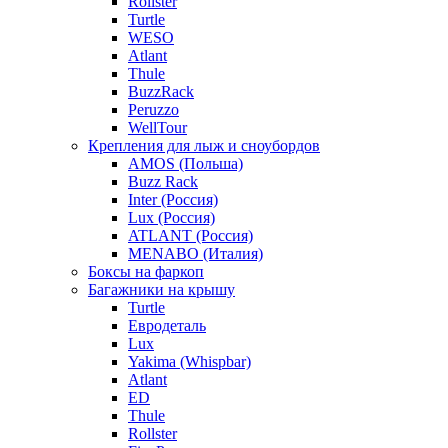
Rollster
Turtle
WESO
Atlant
Thule
BuzzRack
Peruzzo
WellTour
Крепления для лыж и сноубордов
AMOS (Польша)
Buzz Rack
Inter (Россия)
Lux (Россия)
ATLANT (Россия)
MENABO (Италия)
Боксы на фаркоп
Багажники на крышу
Turtle
Евродеталь
Lux
Yakima (Whispbar)
Atlant
ED
Thule
Rollster