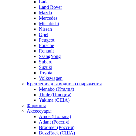
Lada
Land Rover
Mazda
Mercedes
Mitsubishi
Nissan
Opel
Peugeot
Porsche
Renault
SsangYong
Subaru
Suzuki
Toyota
Volkswagen
Крепления для водного снаряжения
Menabo (Италия)
Thule (Швеция)
Yakima (США)
Фаркопы
Аксессуары
Amos (Польша)
Atlant (Россия)
Broomer (Россия)
BuzzRack (США)