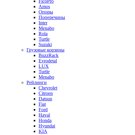
FicoPro
Amos
Опоры
Поперечины
Inter
Menabo
Rola
Turtle
Suzuki
Грузовые корзины
BuzzRack
Evrodetal
LUX
Turtle
Menabo
Рейлинги
Chevrolet
Citroen
Datsun
Fiat
Ford
Haval
Honda
Hyundai
KIA