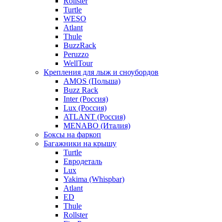
Rollster
Turtle
WESO
Atlant
Thule
BuzzRack
Peruzzo
WellTour
Крепления для лыж и сноубордов
AMOS (Польша)
Buzz Rack
Inter (Россия)
Lux (Россия)
ATLANT (Россия)
MENABO (Италия)
Боксы на фаркоп
Багажники на крышу
Turtle
Евродеталь
Lux
Yakima (Whispbar)
Atlant
ED
Thule
Rollster