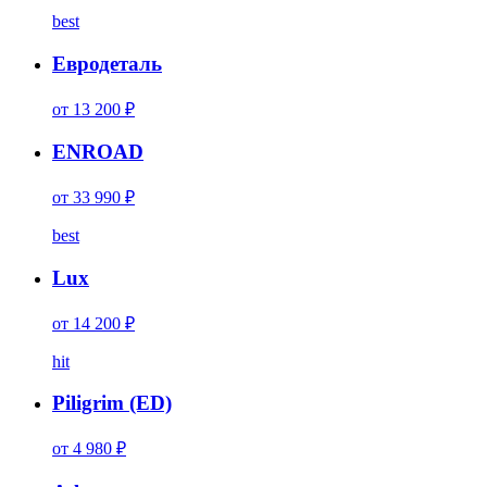
best
Евродеталь
от 13 200 ₽
ENROAD
от 33 990 ₽
best
Lux
от 14 200 ₽
hit
Piligrim (ED)
от 4 980 ₽