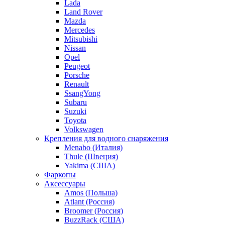
Lada
Land Rover
Mazda
Mercedes
Mitsubishi
Nissan
Opel
Peugeot
Porsche
Renault
SsangYong
Subaru
Suzuki
Toyota
Volkswagen
Крепления для водного снаряжения
Menabo (Италия)
Thule (Швеция)
Yakima (США)
Фаркопы
Аксессуары
Amos (Польша)
Atlant (Россия)
Broomer (Россия)
BuzzRack (США)