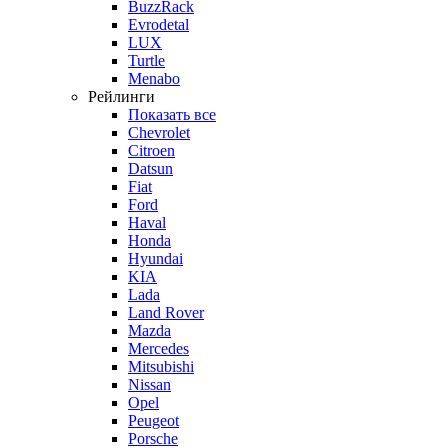
BuzzRack
Evrodetal
LUX
Turtle
Menabo
Рейлинги
Показать все
Chevrolet
Citroen
Datsun
Fiat
Ford
Haval
Honda
Hyundai
KIA
Lada
Land Rover
Mazda
Mercedes
Mitsubishi
Nissan
Opel
Peugeot
Porsche