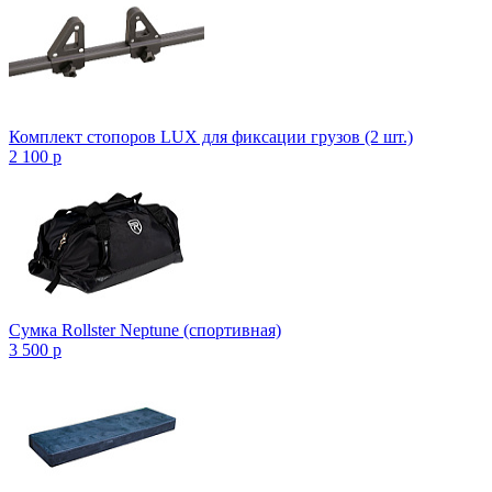
Комплект стопоров LUX для фиксации грузов (2 шт.)
2 100
p
Сумка Rollster Neptune (спортивная)
3 500
p