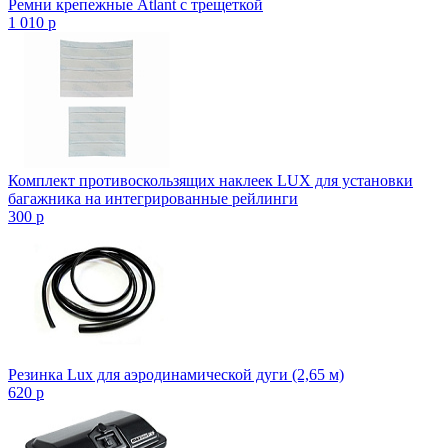
Ремни крепежные Atlant с трещеткой
1 010
p
Комплект противоскользящих наклеек LUX для установки
багажника на интегрированные рейлинги
300
p
Резинка Lux для аэродинамической дуги (2,65 м)
620
p