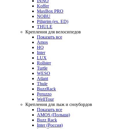
INNO
Koffer
MaxBox PRO
NOBU
Piligrim (ex. ED)
THULE
Крепления для велосипедов
Показать все
Amos
HQ
Inter
LUX
Rollster
Turtle
WESO
Atlant
Thule
BuzzRack
Peruzzo
WellTour
Крепления для лыж и сноубордов
Показать все
AMOS (Польша)
Buzz Rack
Inter (Россия)