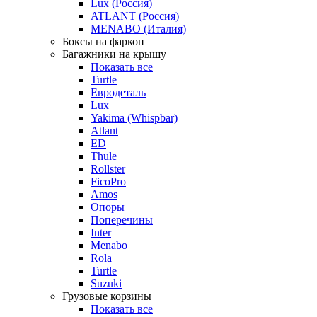
Lux (Россия)
ATLANT (Россия)
MENABO (Италия)
Боксы на фаркоп
Багажники на крышу
Показать все
Turtle
Евродеталь
Lux
Yakima (Whispbar)
Atlant
ED
Thule
Rollster
FicoPro
Amos
Опоры
Поперечины
Inter
Menabo
Rola
Turtle
Suzuki
Грузовые корзины
Показать все