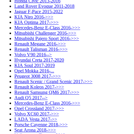
Honda Civic 2013-2016
Land Rover Evoque 2011-2018
Jaguar F-Pace 2015-2022
KIA Niro 2016->>>
KIA Optima 2017->>>
Mercedes-Benz E-Class 2016->>>
Mitsubishi Challenger 2016->>>
Mitsubishi Pajero Sport 2016->>>
Renault Megane 2016->>>
Renault Talisman 2016->>>
Volvo V90 2016-->
Hyundai Creta 2017-2020
KIA Soul 2017-2019
Opel Mokka 2016-...
Peugeot 3008 2017->>>
Renault Scenic / Grand Scenic 2017->>>
Renault Koleos 2017->>>
Renault Samsung QM6 2017->>>
Audi Q5 2017-->
Mercedes-Benz E-Class 2016->>>
Opel Crossland 2017->>>
Volvo XC60 2017->>>
LADA Vesta 2017->>
Porsche Cayenne 2018->>>
Seat Arona 2018->>>