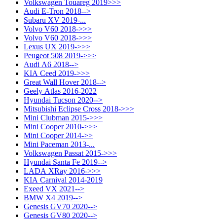
Volkswagen Touareg 2019>>>
Audi E-Tron 2018-->
Subaru XV 2019-...
Volvo V60 2018->>>
Volvo V60 2018->>>
Lexus UX 2019->>>
Peugeot 508 2019->>>
Audi A6 2018-->
KIA Ceed 2019->>>
Great Wall Hover 2018-->
Geely Atlas 2016-2022
Hyundai Tucson 2020-->
Mitsubishi Eclipse Cross 2018->>>
Mini Clubman 2015->>>
Mini Cooper 2010->>>
Mini Cooper 2014->>
Mini Paceman 2013-...
Volkswagen Passat 2015->>>
Hyundai Santa Fe 2019-->
LADA XRay 2016->>>
KIA Carnival 2014-2019
Exeed VX 2021-->
BMW X4 2019-->
Genesis GV70 2020-->
Genesis GV80 2020-->