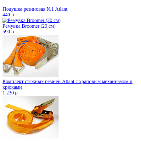
Подушка резиновая №1 Atlant
440
p
Ремувка Broomer (20 см)
590
p
Комплект стяжных ремней Atlant с храповым механизмом и
крюками
1 230
p