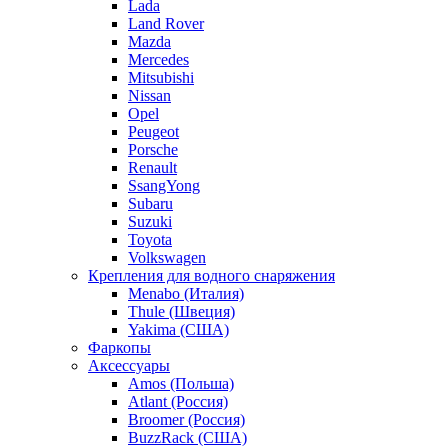
Lada
Land Rover
Mazda
Mercedes
Mitsubishi
Nissan
Opel
Peugeot
Porsche
Renault
SsangYong
Subaru
Suzuki
Toyota
Volkswagen
Крепления для водного снаряжения
Menabo (Италия)
Thule (Швеция)
Yakima (США)
Фаркопы
Аксессуары
Amos (Польша)
Atlant (Россия)
Broomer (Россия)
BuzzRack (США)