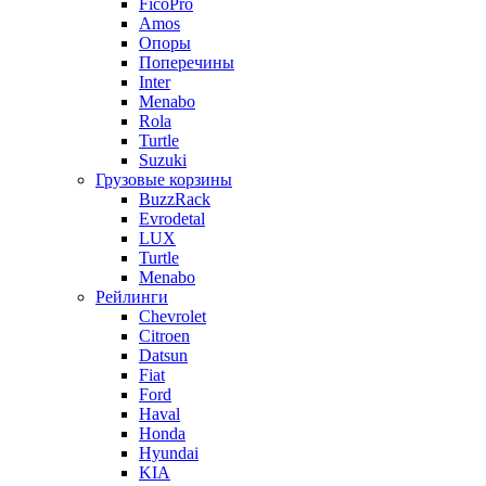
FicoPro
Amos
Опоры
Поперечины
Inter
Menabo
Rola
Turtle
Suzuki
Грузовые корзины
BuzzRack
Evrodetal
LUX
Turtle
Menabo
Рейлинги
Chevrolet
Citroen
Datsun
Fiat
Ford
Haval
Honda
Hyundai
KIA