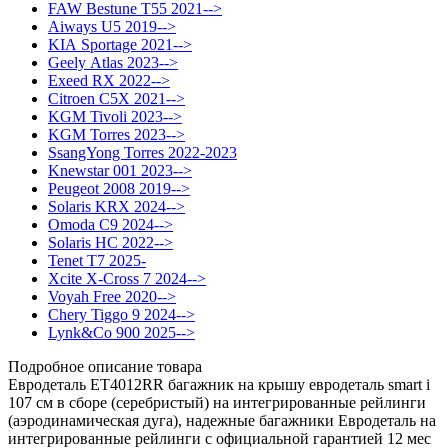
FAW Bestune T55 2021-->
Aiways U5 2019-->
KIA Sportage 2021-->
Geely Atlas 2023-->
Exeed RX 2022-->
Citroen C5X 2021-->
KGM Tivoli 2023-->
KGM Torres 2023-->
SsangYong Torres 2022-2023
Knewstar 001 2023-->
Peugeot 2008 2019-->
Solaris KRX 2024-->
Omoda C9 2024-->
Solaris HC 2022-->
Tenet T7 2025-
Xcite X-Cross 7 2024-->
Voyah Free 2020-->
Chery Tiggo 9 2024-->
Lynk&Co 900 2025-->
Подробное описание товара
Евродеталь ET4012RR багажник на крышу евродеталь smart i
107 см в сборе (серебристый) на интегрированные рейлинги
(аэродинамическая дуга), надежные багажники Евродеталь на
интегрированные рейлинги с официальной гарантией 12 мес