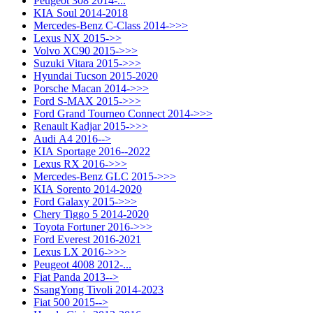
Peugeot 308 2014-...
KIA Soul 2014-2018
Mercedes-Benz C-Class 2014->>>
Lexus NX 2015->>
Volvo XC90 2015->>>
Suzuki Vitara 2015->>>
Hyundai Tucson 2015-2020
Porsche Macan 2014->>>
Ford S-MAX 2015->>>
Ford Grand Tourneo Connect 2014->>>
Renault Kadjar 2015->>>
Audi A4 2016-->
KIA Sportage 2016--2022
Lexus RX 2016->>>
Mercedes-Benz GLC 2015->>>
KIA Sorento 2014-2020
Ford Galaxy 2015->>>
Chery Tiggo 5 2014-2020
Toyota Fortuner 2016->>>
Ford Everest 2016-2021
Lexus LX 2016->>>
Peugeot 4008 2012-...
Fiat Panda 2013-->
SsangYong Tivoli 2014-2023
Fiat 500 2015-->