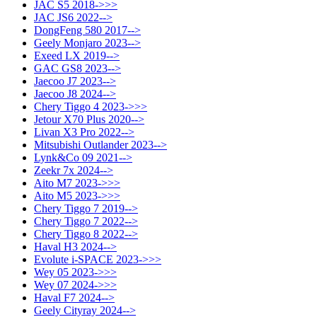
JAC S5 2018->>>
JAC JS6 2022-->
DongFeng 580 2017-->
Geely Monjaro 2023-->
Exeed LX 2019-->
GAC GS8 2023-->
Jaecoo J7 2023-->
Jaecoo J8 2024-->
Chery Tiggo 4 2023->>>
Jetour X70 Plus 2020-->
Livan X3 Pro 2022-->
Mitsubishi Outlander 2023-->
Lynk&Co 09 2021-->
Zeekr 7x 2024-->
Aito M7 2023->>>
Aito M5 2023->>>
Chery Tiggo 7 2019-->
Chery Tiggo 7 2022-->
Chery Tiggo 8 2022-->
Haval H3 2024-->
Evolute i-SPACE 2023->>>
Wey 05 2023->>>
Wey 07 2024->>>
Haval F7 2024-->
Geely Cityray 2024-->