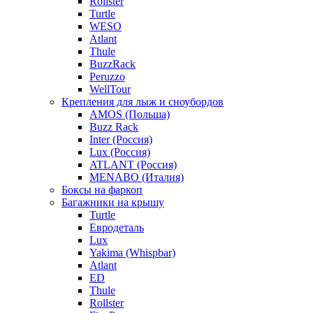
Rollster
Turtle
WESO
Atlant
Thule
BuzzRack
Peruzzo
WellTour
Крепления для лыж и сноубордов
AMOS (Польша)
Buzz Rack
Inter (Россия)
Lux (Россия)
ATLANT (Россия)
MENABO (Италия)
Боксы на фаркоп
Багажники на крышу
Turtle
Евродеталь
Lux
Yakima (Whispbar)
Atlant
ED
Thule
Rollster