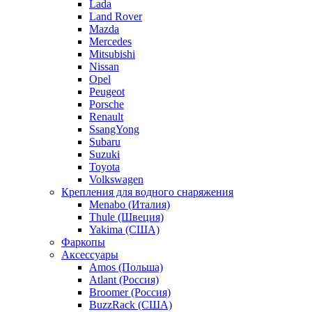
Lada
Land Rover
Mazda
Mercedes
Mitsubishi
Nissan
Opel
Peugeot
Porsche
Renault
SsangYong
Subaru
Suzuki
Toyota
Volkswagen
Крепления для водного снаряжения
Menabo (Италия)
Thule (Швеция)
Yakima (США)
Фаркопы
Аксессуары
Amos (Польша)
Atlant (Россия)
Broomer (Россия)
BuzzRack (США)