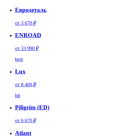
Евродеталь
от 3 670 ₽
ENROAD
от 33 990 ₽
best
Lux
от 8 400 ₽
hit
Piligrim (ED)
от 6 670 ₽
Atlant