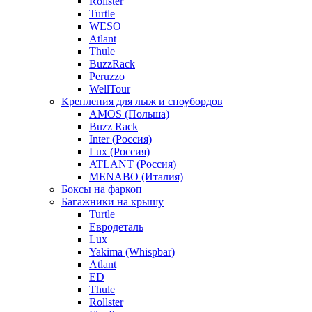
Rollster
Turtle
WESO
Atlant
Thule
BuzzRack
Peruzzo
WellTour
Крепления для лыж и сноубордов
AMOS (Польша)
Buzz Rack
Inter (Россия)
Lux (Россия)
ATLANT (Россия)
MENABO (Италия)
Боксы на фаркоп
Багажники на крышу
Turtle
Евродеталь
Lux
Yakima (Whispbar)
Atlant
ED
Thule
Rollster