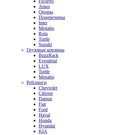
FicoPro
Amos
Опоры
Поперечины
Inter
Menabo
Rola
Turtle
Suzuki
Грузовые корзины
BuzzRack
Evrodetal
LUX
Turtle
Menabo
Рейлинги
Chevrolet
Citroen
Datsun
Fiat
Ford
Haval
Honda
Hyundai
KIA