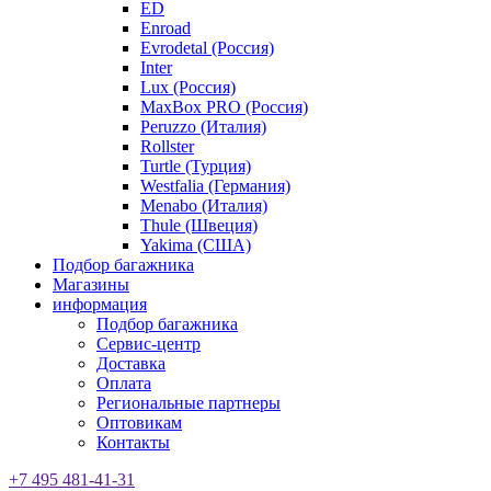
ED
Enroad
Evrodetal (Россия)
Inter
Lux (Россия)
MaxBox PRO (Россия)
Peruzzo (Италия)
Rollster
Turtle (Турция)
Westfalia (Германия)
Menabo (Италия)
Thule (Швеция)
Yakima (США)
Подбор багажника
Магазины
информация
Подбор багажника
Сервис-центр
Доставка
Оплата
Региональные партнеры
Оптовикам
Контакты
+7 495 481-41-31