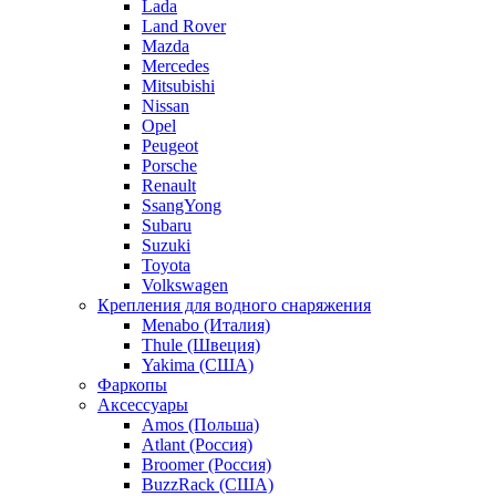
Lada
Land Rover
Mazda
Mercedes
Mitsubishi
Nissan
Opel
Peugeot
Porsche
Renault
SsangYong
Subaru
Suzuki
Toyota
Volkswagen
Крепления для водного снаряжения
Menabo (Италия)
Thule (Швеция)
Yakima (США)
Фаркопы
Аксессуары
Amos (Польша)
Atlant (Россия)
Broomer (Россия)
BuzzRack (США)