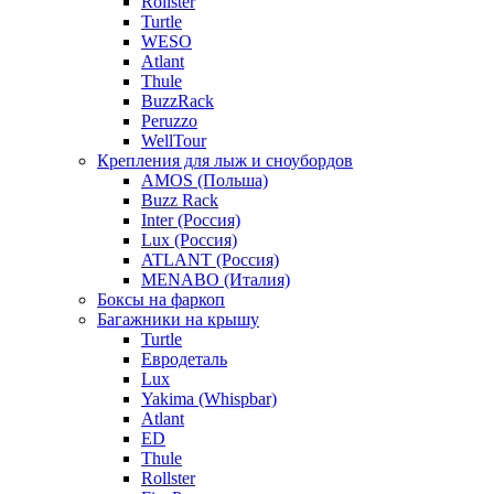
Rollster
Turtle
WESO
Atlant
Thule
BuzzRack
Peruzzo
WellTour
Крепления для лыж и сноубордов
AMOS (Польша)
Buzz Rack
Inter (Россия)
Lux (Россия)
ATLANT (Россия)
MENABO (Италия)
Боксы на фаркоп
Багажники на крышу
Turtle
Евродеталь
Lux
Yakima (Whispbar)
Atlant
ED
Thule
Rollster