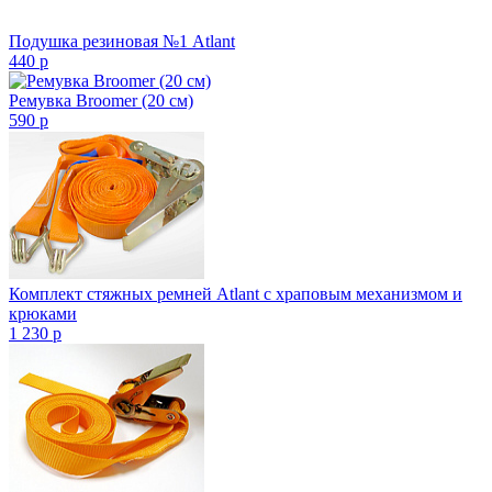
Подушка резиновая №1 Atlant
440
p
Ремувка Broomer (20 см)
590
p
Комплект стяжных ремней Atlant с храповым механизмом и
крюками
1 230
p