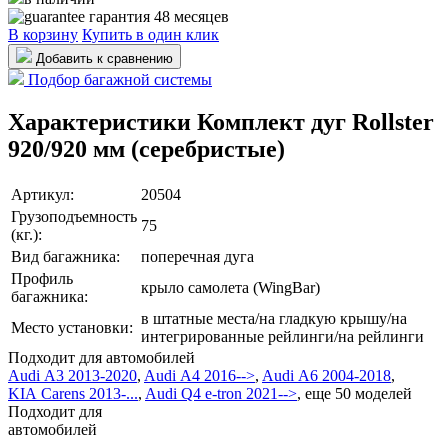
гарантия 48 месяцев
В корзину
Купить в один клик
Добавить к сравнению
Подбор багажной системы
Характеристики Комплект дуг Rollster
920/920 мм (серебристые)
Артикул:
20504
Грузоподъемность
75
(кг.):
Вид багажника:
поперечная дуга
Профиль
крыло самолета (WingBar)
багажника:
в штатные места/на гладкую крышу/на
Место установки:
интегрированные рейлинги/на рейлинги
Подходит для автомобилей
Audi A3 2013-2020
,
Audi A4 2016-->
,
Audi A6 2004-2018
,
KIA Carens 2013-...
,
Audi Q4 e-tron 2021-->
,
еще 50 моделей
Подходит для
автомобилей