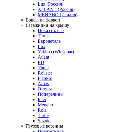
Lux (Россия)
ATLANT (Россия)
MENABO (Италия)
Боксы на фаркоп
Багажники на крышу
Показать все
Turtle
Евродеталь
Lux
Yakima (Whispbar)
Atlant
ED
Thule
Rollster
FicoPro
Amos
Опоры
Поперечины
Inter
Menabo
Rola
Turtle
Suzuki
Грузовые корзины
Показать все