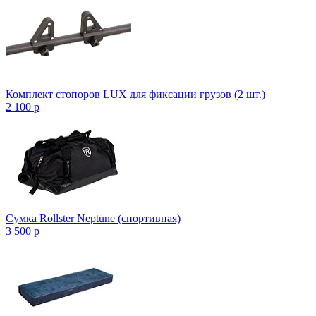
Комплект стопоров LUX для фиксации грузов (2 шт.)
2 100
p
Сумка Rollster Neptune (спортивная)
3 500
p