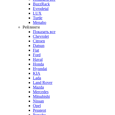
BuzzRack
Evrodetal
LUX
Turtle
Menabo
Рейлинги
Показать все
Chevrolet
Citroen
Datsun
Fiat
Ford
Haval
Honda
Hyundai
KIA
Lada
Land Rover
Mazda
Mercedes
Mitsubishi
Nissan
Opel
Peugeot
Porsche