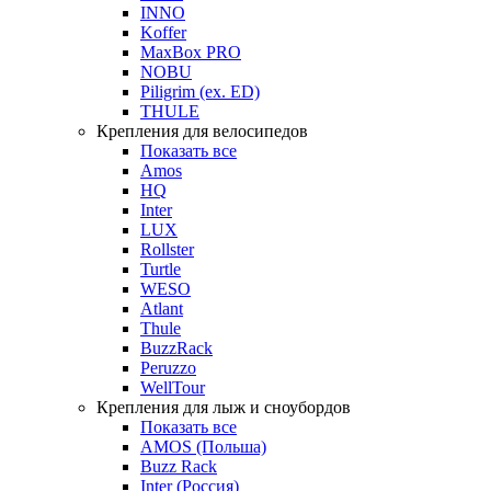
INNO
Koffer
MaxBox PRO
NOBU
Piligrim (ex. ED)
THULE
Крепления для велосипедов
Показать все
Amos
HQ
Inter
LUX
Rollster
Turtle
WESO
Atlant
Thule
BuzzRack
Peruzzo
WellTour
Крепления для лыж и сноубордов
Показать все
AMOS (Польша)
Buzz Rack
Inter (Россия)