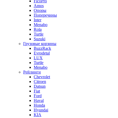
FicoPro
Amos
Опоры
Поперечины
Inter
Menabo
Rola
Turtle
Suzuki
Грузовые корзины
BuzzRack
Evrodetal
LUX
Turtle
Menabo
Рейлинги
Chevrolet
Citroen
Datsun
Fiat
Ford
Haval
Honda
Hyundai
KIA