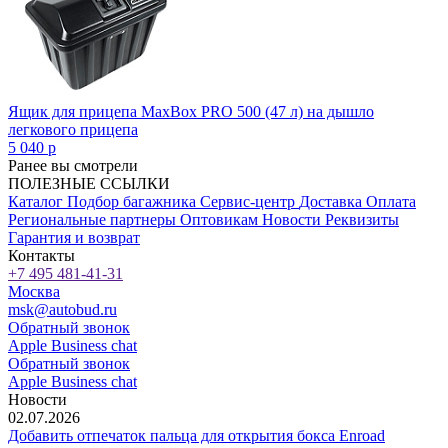
Ящик для прицепа MaxBox PRO 500 (47 л) на дышло
легкового прицепа
5 040
p
Ранее вы смотрели
ПОЛЕЗНЫЕ ССЫЛКИ
Каталог
Подбор багажника
Сервис-центр
Доставка
Оплата
Региональные партнеры
Оптовикам
Новости
Реквизиты
Гарантия и возврат
Контакты
+7 495 481-41-31
Москва
msk@autobud.ru
Обратный звонок
Apple Business chat
Обратный звонок
Apple Business chat
Новости
02.07.2026
Добавить отпечаток пальца для открытия бокса Enroad