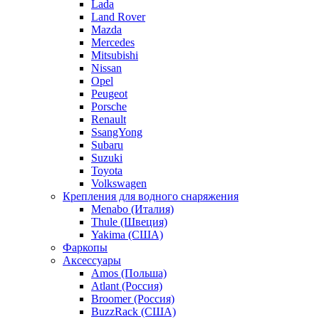
Lada
Land Rover
Mazda
Mercedes
Mitsubishi
Nissan
Opel
Peugeot
Porsche
Renault
SsangYong
Subaru
Suzuki
Toyota
Volkswagen
Крепления для водного снаряжения
Menabo (Италия)
Thule (Швеция)
Yakima (США)
Фаркопы
Аксессуары
Amos (Польша)
Atlant (Россия)
Broomer (Россия)
BuzzRack (США)