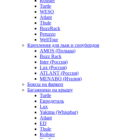
Rollster
Turtle
WESO
Atlant
Thule
BuzzRack
Peruzzo
WellTour
Крепления для лыж и сноубордов
AMOS (Польша)
Buzz Rack
Inter (Россия)
Lux (Россия)
ATLANT (Россия)
MENABO (Италия)
Боксы на фаркоп
Багажники на крышу
Turtle
Евродеталь
Lux
Yakima (Whispbar)
Atlant
ED
Thule
Rollster