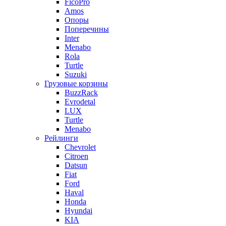
FicoPro
Amos
Опоры
Поперечины
Inter
Menabo
Rola
Turtle
Suzuki
Грузовые корзины
BuzzRack
Evrodetal
LUX
Turtle
Menabo
Рейлинги
Chevrolet
Citroen
Datsun
Fiat
Ford
Haval
Honda
Hyundai
KIA