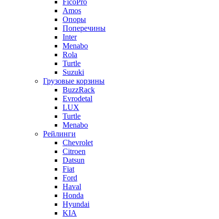
FicoPro
Amos
Опоры
Поперечины
Inter
Menabo
Rola
Turtle
Suzuki
Грузовые корзины
BuzzRack
Evrodetal
LUX
Turtle
Menabo
Рейлинги
Chevrolet
Citroen
Datsun
Fiat
Ford
Haval
Honda
Hyundai
KIA