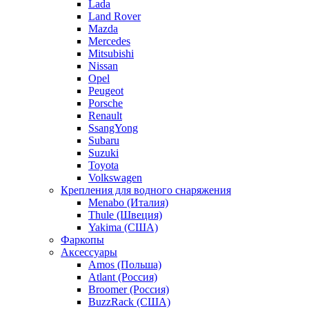
Lada
Land Rover
Mazda
Mercedes
Mitsubishi
Nissan
Opel
Peugeot
Porsche
Renault
SsangYong
Subaru
Suzuki
Toyota
Volkswagen
Крепления для водного снаряжения
Menabo (Италия)
Thule (Швеция)
Yakima (США)
Фаркопы
Аксессуары
Amos (Польша)
Atlant (Россия)
Broomer (Россия)
BuzzRack (США)