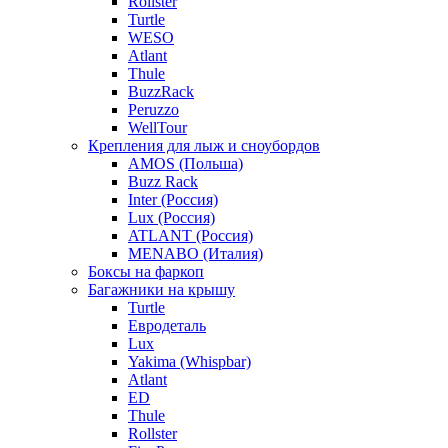
Rollster
Turtle
WESO
Atlant
Thule
BuzzRack
Peruzzo
WellTour
Крепления для лыж и сноубордов
AMOS (Польша)
Buzz Rack
Inter (Россия)
Lux (Россия)
ATLANT (Россия)
MENABO (Италия)
Боксы на фаркоп
Багажники на крышу
Turtle
Евродеталь
Lux
Yakima (Whispbar)
Atlant
ED
Thule
Rollster