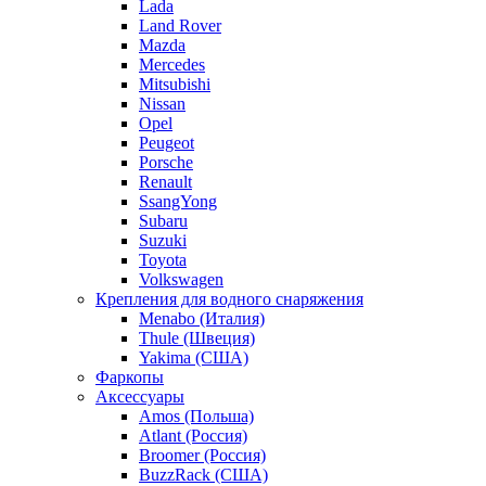
Lada
Land Rover
Mazda
Mercedes
Mitsubishi
Nissan
Opel
Peugeot
Porsche
Renault
SsangYong
Subaru
Suzuki
Toyota
Volkswagen
Крепления для водного снаряжения
Menabo (Италия)
Thule (Швеция)
Yakima (США)
Фаркопы
Аксессуары
Amos (Польша)
Atlant (Россия)
Broomer (Россия)
BuzzRack (США)