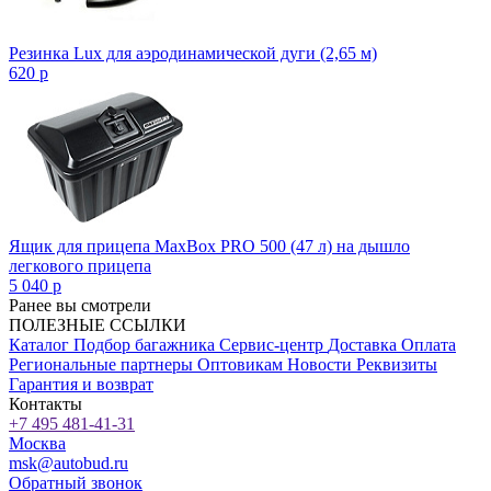
Резинка Lux для аэродинамической дуги (2,65 м)
620
p
Ящик для прицепа MaxBox PRO 500 (47 л) на дышло
легкового прицепа
5 040
p
Ранее вы смотрели
ПОЛЕЗНЫЕ ССЫЛКИ
Каталог
Подбор багажника
Сервис-центр
Доставка
Оплата
Региональные партнеры
Оптовикам
Новости
Реквизиты
Гарантия и возврат
Контакты
+7 495 481-41-31
Москва
msk@autobud.ru
Обратный звонок