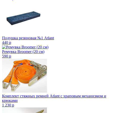
Подушка резиновая №1 Atlant
440
p
Ремувка Broomer (20 см)
590
p
Комплект стяжных ремней Atlant с храповым механизмом и
крюками
1 230
p