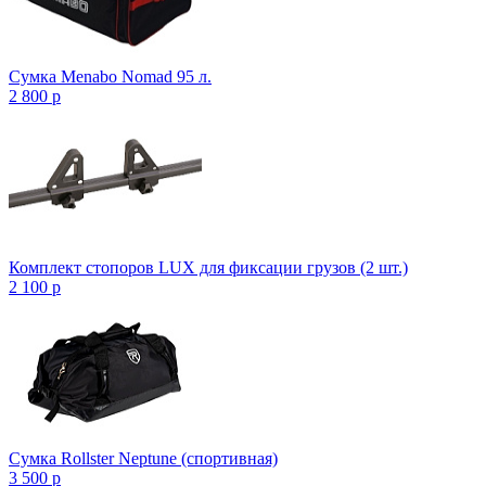
Сумка Menabo Nomad 95 л.
2 800
p
Комплект стопоров LUX для фиксации грузов (2 шт.)
2 100
p
Сумка Rollster Neptune (спортивная)
3 500
p