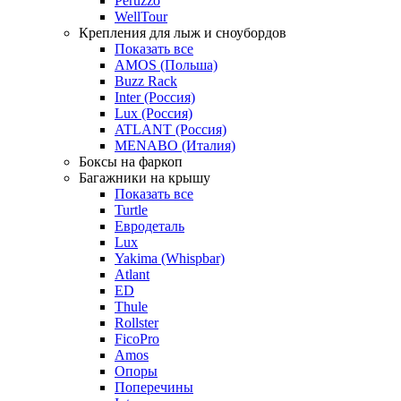
Peruzzo
WellTour
Крепления для лыж и сноубордов
Показать все
AMOS (Польша)
Buzz Rack
Inter (Россия)
Lux (Россия)
ATLANT (Россия)
MENABO (Италия)
Боксы на фаркоп
Багажники на крышу
Показать все
Turtle
Евродеталь
Lux
Yakima (Whispbar)
Atlant
ED
Thule
Rollster
FicoPro
Amos
Опоры
Поперечины