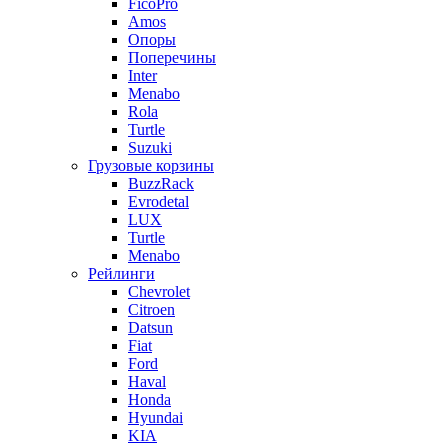
FicoPro
Amos
Опоры
Поперечины
Inter
Menabo
Rola
Turtle
Suzuki
Грузовые корзины
BuzzRack
Evrodetal
LUX
Turtle
Menabo
Рейлинги
Chevrolet
Citroen
Datsun
Fiat
Ford
Haval
Honda
Hyundai
KIA