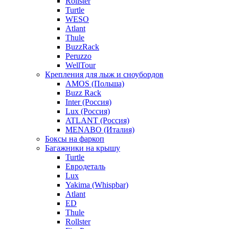
Rollster
Turtle
WESO
Atlant
Thule
BuzzRack
Peruzzo
WellTour
Крепления для лыж и сноубордов
AMOS (Польша)
Buzz Rack
Inter (Россия)
Lux (Россия)
ATLANT (Россия)
MENABO (Италия)
Боксы на фаркоп
Багажники на крышу
Turtle
Евродеталь
Lux
Yakima (Whispbar)
Atlant
ED
Thule
Rollster