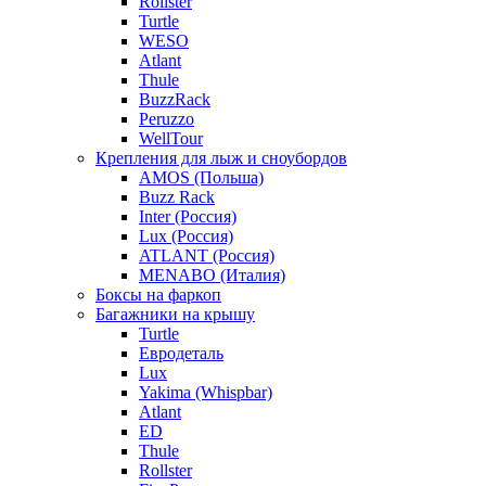
Rollster
Turtle
WESO
Atlant
Thule
BuzzRack
Peruzzo
WellTour
Крепления для лыж и сноубордов
AMOS (Польша)
Buzz Rack
Inter (Россия)
Lux (Россия)
ATLANT (Россия)
MENABO (Италия)
Боксы на фаркоп
Багажники на крышу
Turtle
Евродеталь
Lux
Yakima (Whispbar)
Atlant
ED
Thule
Rollster