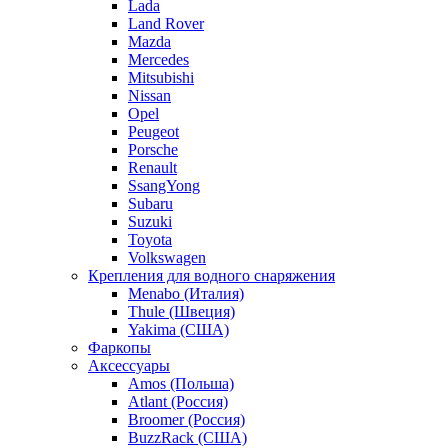
Lada
Land Rover
Mazda
Mercedes
Mitsubishi
Nissan
Opel
Peugeot
Porsche
Renault
SsangYong
Subaru
Suzuki
Toyota
Volkswagen
Крепления для водного снаряжения
Menabo (Италия)
Thule (Швеция)
Yakima (США)
Фаркопы
Аксессуары
Amos (Польша)
Atlant (Россия)
Broomer (Россия)
BuzzRack (США)