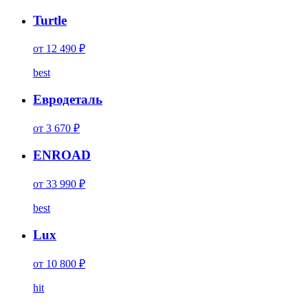
Turtle
от 12 490 ₽
best
Евродеталь
от 3 670 ₽
ENROAD
от 33 990 ₽
best
Lux
от 10 800 ₽
hit