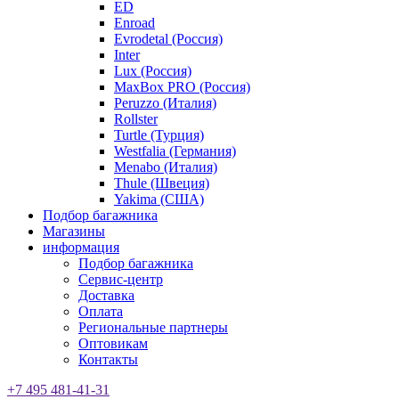
ED
Enroad
Evrodetal (Россия)
Inter
Lux (Россия)
MaxBox PRO (Россия)
Peruzzo (Италия)
Rollster
Turtle (Турция)
Westfalia (Германия)
Menabo (Италия)
Thule (Швеция)
Yakima (США)
Подбор багажника
Магазины
информация
Подбор багажника
Сервис-центр
Доставка
Оплата
Региональные партнеры
Оптовикам
Контакты
+7 495 481-41-31