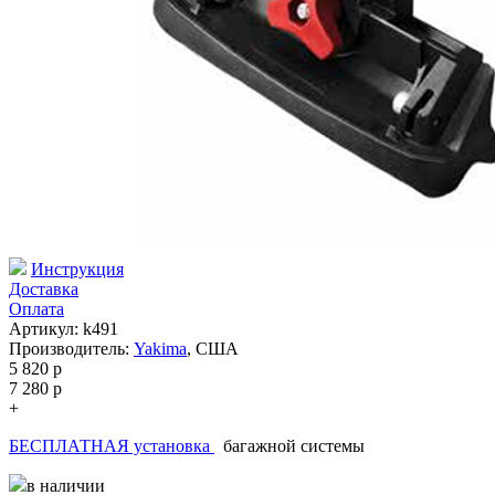
Инструкция
Доставка
Оплата
Артикул: k491
Производитель:
Yakima
,
США
5 820
p
7 280
p
+
БЕСПЛАТНАЯ установка
багажной системы
в наличии