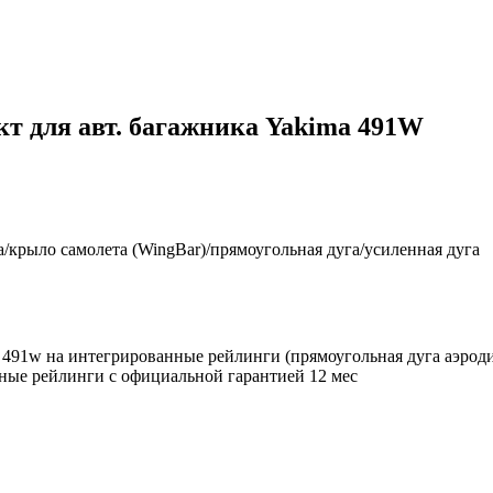
т для авт. багажника Yakima 491W
/крыло самолета (WingBar)/прямоугольная дуга/усиленная дуга
a 491w на интегрированные рейлинги (прямоугольная дуга аэрод
ные рейлинги с официальной гарантией 12 мес