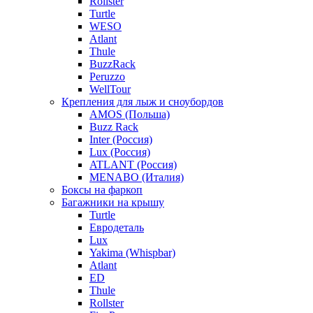
Rollster
Turtle
WESO
Atlant
Thule
BuzzRack
Peruzzo
WellTour
Крепления для лыж и сноубордов
AMOS (Польша)
Buzz Rack
Inter (Россия)
Lux (Россия)
ATLANT (Россия)
MENABO (Италия)
Боксы на фаркоп
Багажники на крышу
Turtle
Евродеталь
Lux
Yakima (Whispbar)
Atlant
ED
Thule
Rollster