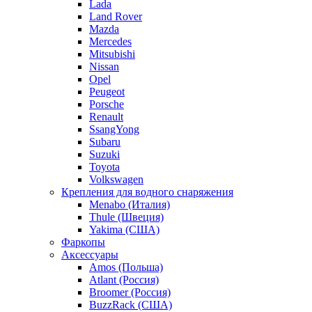
Lada
Land Rover
Mazda
Mercedes
Mitsubishi
Nissan
Opel
Peugeot
Porsche
Renault
SsangYong
Subaru
Suzuki
Toyota
Volkswagen
Крепления для водного снаряжения
Menabo (Италия)
Thule (Швеция)
Yakima (США)
Фаркопы
Аксессуары
Amos (Польша)
Atlant (Россия)
Broomer (Россия)
BuzzRack (США)