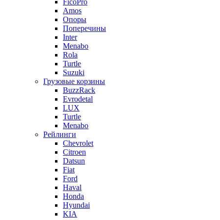
FicoPro
Amos
Опоры
Поперечины
Inter
Menabo
Rola
Turtle
Suzuki
Грузовые корзины
BuzzRack
Evrodetal
LUX
Turtle
Menabo
Рейлинги
Chevrolet
Citroen
Datsun
Fiat
Ford
Haval
Honda
Hyundai
KIA