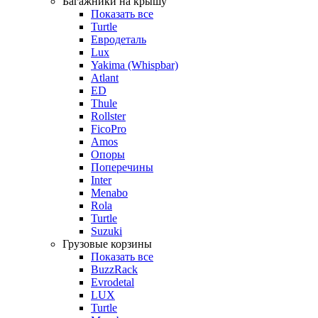
Багажники на крышу
Показать все
Turtle
Евродеталь
Lux
Yakima (Whispbar)
Atlant
ED
Thule
Rollster
FicoPro
Amos
Опоры
Поперечины
Inter
Menabo
Rola
Turtle
Suzuki
Грузовые корзины
Показать все
BuzzRack
Evrodetal
LUX
Turtle