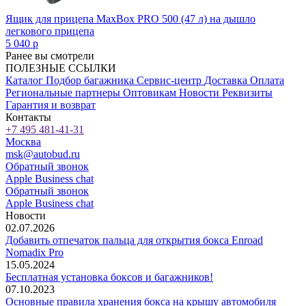
Ящик для прицепа MaxBox PRO 500 (47 л) на дышло
легкового прицепа
5 040
p
Ранее вы смотрели
ПОЛЕЗНЫЕ ССЫЛКИ
Каталог
Подбор багажника
Сервис-центр
Доставка
Оплата
Региональные партнеры
Оптовикам
Новости
Реквизиты
Гарантия и возврат
Контакты
+7 495 481-41-31
Москва
msk@autobud.ru
Обратный звонок
Apple Business chat
Обратный звонок
Apple Business chat
Новости
02.07.2026
Добавить отпечаток пальца для открытия бокса Enroad
Nomadix Pro
15.05.2024
Бесплатная установка боксов и багажников!
07.10.2023
Основные правила хранения бокса на крышу автомобиля