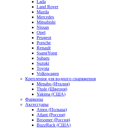
Lada
Land Rover
Mazda
Mercedes
Mitsubishi
Nissan
Opel
Peugeot
Porsche
Renault
SsangYong
Subaru
Suzuki
Toyota
Volkswagen
Крепления для водного снаряжения
Menabo (Италия)
Thule (Швеция)
Yakima (США)
Фаркопы
Аксессуары
Amos (Польша)
Atlant (Россия)
Broomer (Россия)
BuzzRack (США)