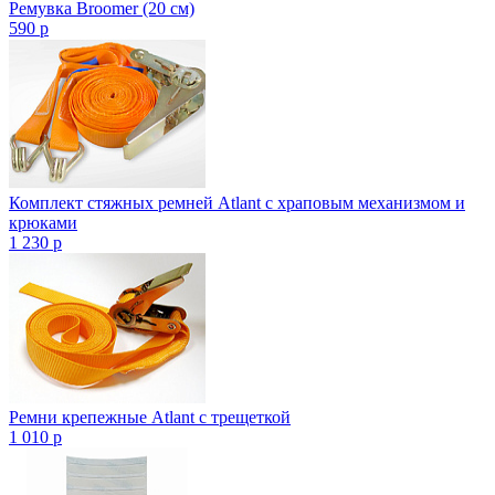
Ремувка Broomer (20 см)
590
p
Комплект стяжных ремней Atlant с храповым механизмом и
крюками
1 230
p
Ремни крепежные Atlant с трещеткой
1 010
p