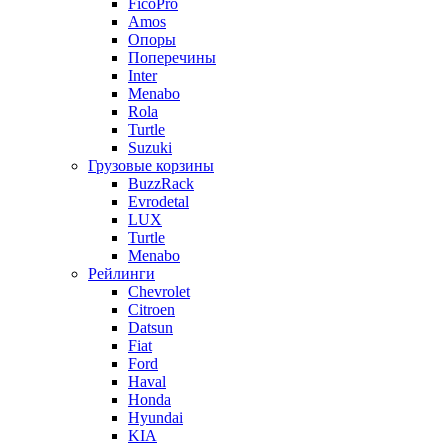
FicoPro
Amos
Опоры
Поперечины
Inter
Menabo
Rola
Turtle
Suzuki
Грузовые корзины
BuzzRack
Evrodetal
LUX
Turtle
Menabo
Рейлинги
Chevrolet
Citroen
Datsun
Fiat
Ford
Haval
Honda
Hyundai
KIA