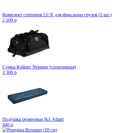
Комплект стопоров LUX для фиксации грузов (2 шт.)
2 100
p
Сумка Rollster Neptune (спортивная)
3 500
p
Подушка резиновая №1 Atlant
440
p