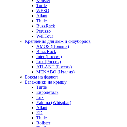
Rollster
Turtle
WESO
Atlant
Thule
BuzzRack
Peruzzo
WellTour
Крепления для лыж и сноубордов
AMOS (Польша)
Buzz Rack
Inter (Россия)
Lux (Россия)
ATLANT (Россия)
MENABO (Италия)
Боксы на фаркоп
Багажники на крышу
Turtle
Евродеталь
Lux
Yakima (Whispbar)
Atlant
ED
Thule
Rollster