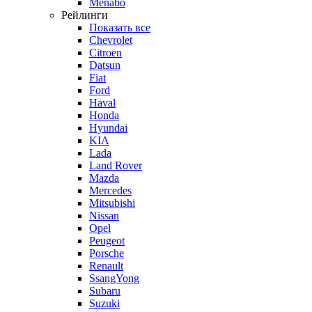
Menabo
Рейлинги
Показать все
Chevrolet
Citroen
Datsun
Fiat
Ford
Haval
Honda
Hyundai
KIA
Lada
Land Rover
Mazda
Mercedes
Mitsubishi
Nissan
Opel
Peugeot
Porsche
Renault
SsangYong
Subaru
Suzuki