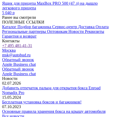
Ящик для прицепа MaxBox PRO 500 (47 л) на дышло
легкового прицепа
5 040
p
Ранее вы смотрели
ПОЛЕЗНЫЕ ССЫЛКИ
Каталог
Подбор багажника
Сервис-центр
Доставка
Оплата
Региональные партнеры
Оптовикам
Новости
Реквизиты
Гарантия и возврат
Контакты
+7 495 481-41-31
Москва
msk@autobud.ru
Обратный звонок
Apple Business chat
Обратный звонок
Apple Business chat
Новости
02.07.2026
Добавить отпечаток пальца для открытия бокса Enroad
Nomadix Pro
15.05.2024
Бесплатная установка боксов и багажников!
07.10.2023
Основные правила хранения бокса на крышу автомобиля
Все новости