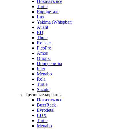
Показать все
Turtle
Евродеталь
Lux
Yakima (Whispbar)
Atlant
ED
Thule
Rollster
FicoPro
Amos
Опоры
Поперечины
Inter
Menabo
Rola
Turtle
Suzuki
Грузовые корзины
Показать все
BuzzRack
Evrodetal
LUX
Turtle
Menabo