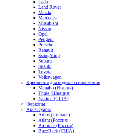
Lada
Land Rover
Mazda
Mercedes
Mitsubishi
Nissan
Opel
Peugeot
Porsche
Renault
SsangYong
Subaru
Suzuki
Toyota
Volkswagen
Крепления для водного снаряжения
Menabo (Италия)
Thule (Швеция)
Yakima (США)
Фаркопы
Аксессуары
Amos (Польша)
Atlant (Россия)
Broomer (Россия)
BuzzRack (США)