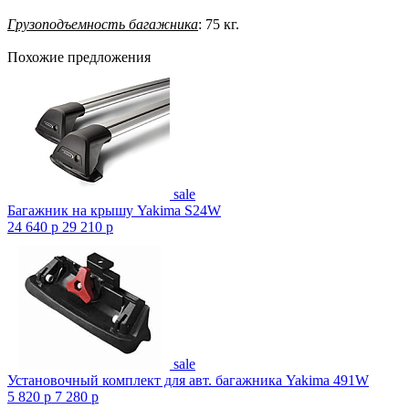
Грузоподъемность багажника
: 75 кг.
Похожие предложения
sale
Багажник на крышу Yakima S24W
24 640
p
29 210
p
sale
Установочный комплект для авт. багажника Yakima 491W
5 820
p
7 280
p