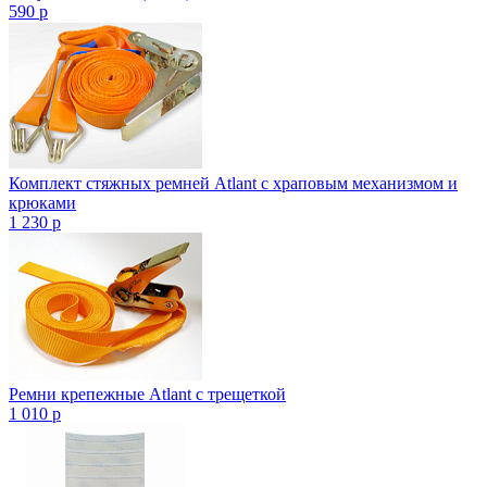
590
p
Комплект стяжных ремней Atlant с храповым механизмом и
крюками
1 230
p
Ремни крепежные Atlant с трещеткой
1 010
p