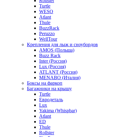
Rollster
Turtle
WESO
Atlant
Thule
BuzzRack
Peruzzo
WellTour
Крепления для лыж и сноубордов
AMOS (Польша)
Buzz Rack
Inter (Россия)
Lux (Россия)
ATLANT (Россия)
MENABO (Италия)
Боксы на фаркоп
Багажники на крышу
Turtle
Евродеталь
Lux
Yakima (Whispbar)
Atlant
ED
Thule
Rollster