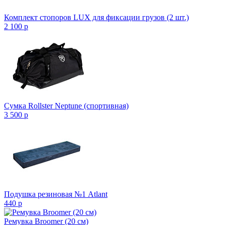
Комплект стопоров LUX для фиксации грузов (2 шт.)
2 100
p
Сумка Rollster Neptune (спортивная)
3 500
p
Подушка резиновая №1 Atlant
440
p
Ремувка Broomer (20 см)