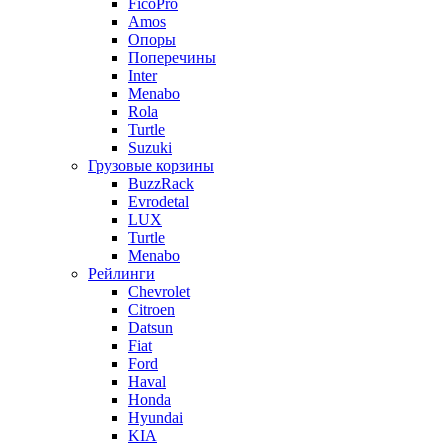
FicoPro
Amos
Опоры
Поперечины
Inter
Menabo
Rola
Turtle
Suzuki
Грузовые корзины
BuzzRack
Evrodetal
LUX
Turtle
Menabo
Рейлинги
Chevrolet
Citroen
Datsun
Fiat
Ford
Haval
Honda
Hyundai
KIA