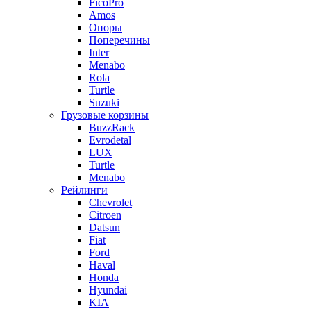
FicoPro
Amos
Опоры
Поперечины
Inter
Menabo
Rola
Turtle
Suzuki
Грузовые корзины
BuzzRack
Evrodetal
LUX
Turtle
Menabo
Рейлинги
Chevrolet
Citroen
Datsun
Fiat
Ford
Haval
Honda
Hyundai
KIA