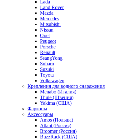
Lada
Land Rover
Mazda
Mercedes
Mitsubishi
Nissan
Opel
Peugeot
Porsche
Renault
SsangYong
Subaru
Suzuki
Toyota
Volkswagen
Крепления для водного снаряжения
Menabo (Италия)
Thule (Швеция)
Yakima (США)
Фаркопы
Аксессуары
Amos (Польша)
Atlant (Россия)
Broomer (Россия)
BuzzRack (США)