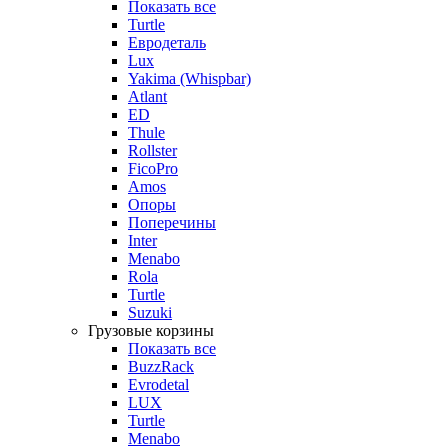
Показать все
Turtle
Евродеталь
Lux
Yakima (Whispbar)
Atlant
ED
Thule
Rollster
FicoPro
Amos
Опоры
Поперечины
Inter
Menabo
Rola
Turtle
Suzuki
Грузовые корзины
Показать все
BuzzRack
Evrodetal
LUX
Turtle
Menabo