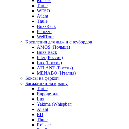
Rollster
Turtle
WESO
Atlant
Thule
BuzzRack
Peruzzo
WellTour
Крепления для лыж и сноубордов
AMOS (Польша)
Buzz Rack
Inter (Россия)
Lux (Россия)
ATLANT (Россия)
MENABO (Италия)
Боксы на фаркоп
Багажники на крышу
Turtle
Евродеталь
Lux
Yakima (Whispbar)
Atlant
ED
Thule
Rollster