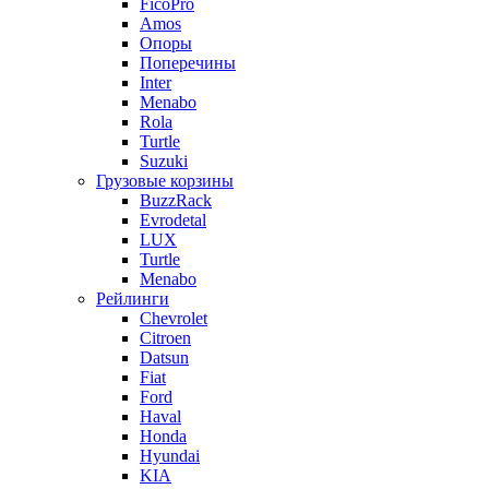
FicoPro
Amos
Опоры
Поперечины
Inter
Menabo
Rola
Turtle
Suzuki
Грузовые корзины
BuzzRack
Evrodetal
LUX
Turtle
Menabo
Рейлинги
Chevrolet
Citroen
Datsun
Fiat
Ford
Haval
Honda
Hyundai
KIA