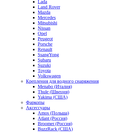
Lada
Land Rover
Mazda
Mercedes
Mitsubishi
Nissan
Opel
Peugeot
Porsche
Renault
SsangYong
Subaru
Suzuki
Toyota
Volkswagen
Крепления для водного снаряжения
Menabo (Италия)
Thule (Швеция)
Yakima (США)
Фаркопы
Аксессуары
Amos (Польша)
Atlant (Россия)
Broomer (Россия)
BuzzRack (США)