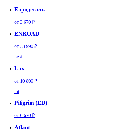
Евродеталь
от 3 670 ₽
ENROAD
от 33 990 ₽
best
Lux
от 10 800 ₽
hit
Piligrim (ED)
от 6 670 ₽
Atlant