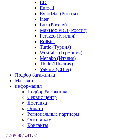
ED
Enroad
Evrodetal (Россия)
Inter
Lux (Россия)
MaxBox PRO (Россия)
Peruzzo (Италия)
Rollster
Turtle (Турция)
Westfalia (Германия)
Menabo (Италия)
Thule (Швеция)
Yakima (США)
Подбор багажника
Магазины
информация
Подбор багажника
Сервис-центр
Доставка
Оплата
Региональные партнеры
Оптовикам
Контакты
+7 495 481-41-31