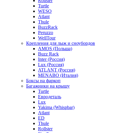
Rollster
Turtle
WESO
Atlant
Thule
BuzzRack
Peruzzo
WellTour
Крепления для лыж и сноубордов
AMOS (Польша)
Buzz Rack
Inter (Россия)
Lux (Россия)
ATLANT (Россия)
MENABO (Италия)
Боксы на фаркоп
Багажники на крышу
Turtle
Евродеталь
Lux
Yakima (Whispbar)
Atlant
ED
Thule
Rollster