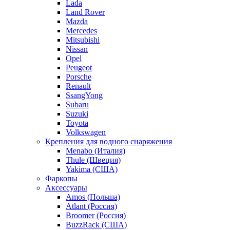
Lada
Land Rover
Mazda
Mercedes
Mitsubishi
Nissan
Opel
Peugeot
Porsche
Renault
SsangYong
Subaru
Suzuki
Toyota
Volkswagen
Крепления для водного снаряжения
Menabo (Италия)
Thule (Швеция)
Yakima (США)
Фаркопы
Аксессуары
Amos (Польша)
Atlant (Россия)
Broomer (Россия)
BuzzRack (США)