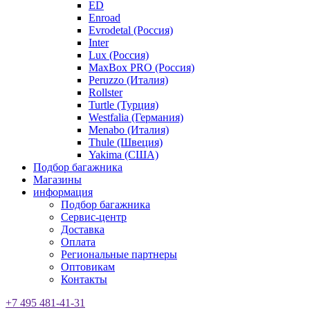
ED
Enroad
Evrodetal (Россия)
Inter
Lux (Россия)
MaxBox PRO (Россия)
Peruzzo (Италия)
Rollster
Turtle (Турция)
Westfalia (Германия)
Menabo (Италия)
Thule (Швеция)
Yakima (США)
Подбор багажника
Магазины
информация
Подбор багажника
Сервис-центр
Доставка
Оплата
Региональные партнеры
Оптовикам
Контакты
+7 495 481-41-31