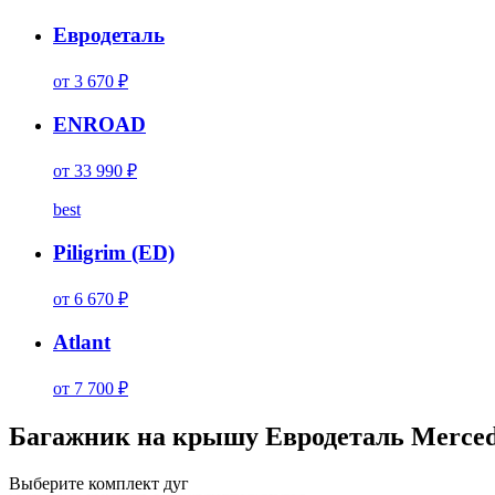
Евродеталь
от 3 670 ₽
ENROAD
от 33 990 ₽
best
Piligrim (ED)
от 6 670 ₽
Atlant
от 7 700 ₽
Багажник на крышу Евродеталь Mercedes
Выберите комплект дуг