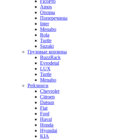
FicoPro
Amos
Опоры
Поперечины
Inter
Menabo
Rola
Turtle
Suzuki
Грузовые корзины
BuzzRack
Evrodetal
LUX
Turtle
Menabo
Рейлинги
Chevrolet
Citroen
Datsun
Fiat
Ford
Haval
Honda
Hyundai
KIA