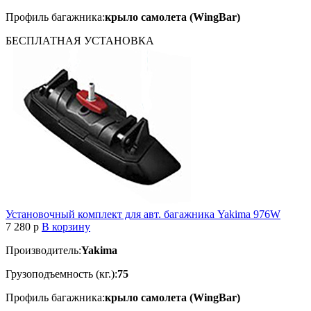
Профиль багажника:
крыло самолета (WingBar)
БЕСПЛАТНАЯ
УСТАНОВКА
Установочный комплект для авт. багажника Yakima 976W
7 280
p
В корзину
Производитель:
Yakima
Грузоподъемность (кг.):
75
Профиль багажника:
крыло самолета (WingBar)