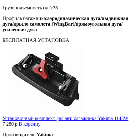
Грузоподъемность (кг.):
75
Профиль багажника:
аэродинамическая дуга/выдвижная
дуга/крыло самолета (WingBar)/прямоугольная дуга/
усиленная дуга
БЕСПЛАТНАЯ
УСТАНОВКА
Установочный комплект для авт. багажника Yakima 1143W
7 280
p
В корзину
Производитель:
Yakima