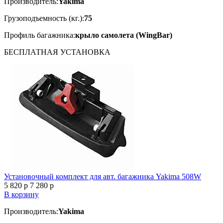
Производитель:
Yakima
Грузоподъемность (кг.):
75
Профиль багажника:
крыло самолета (WingBar)
БЕСПЛАТНАЯ
УСТАНОВКА
Установочный комплект для авт. багажника Yakima 508W
5 820
p
7 280
p
В корзину
Производитель:
Yakima