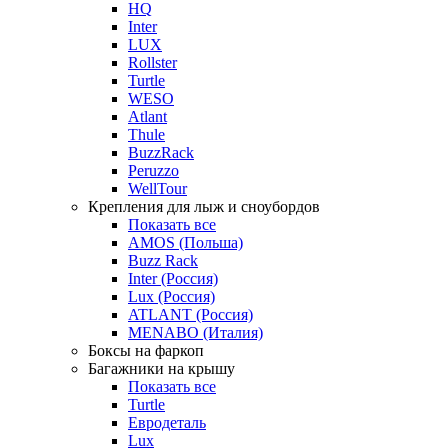
HQ
Inter
LUX
Rollster
Turtle
WESO
Atlant
Thule
BuzzRack
Peruzzo
WellTour
Крепления для лыж и сноубордов
Показать все
AMOS (Польша)
Buzz Rack
Inter (Россия)
Lux (Россия)
ATLANT (Россия)
MENABO (Италия)
Боксы на фаркоп
Багажники на крышу
Показать все
Turtle
Евродеталь
Lux