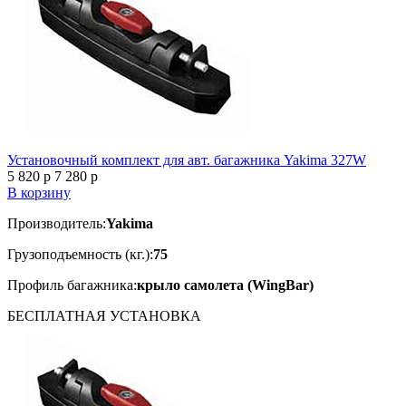
Установочный комплект для авт. багажника Yakima 327W
5 820
p
7 280
p
В корзину
Производитель:
Yakima
Грузоподъемность (кг.):
75
Профиль багажника:
крыло самолета (WingBar)
БЕСПЛАТНАЯ
УСТАНОВКА