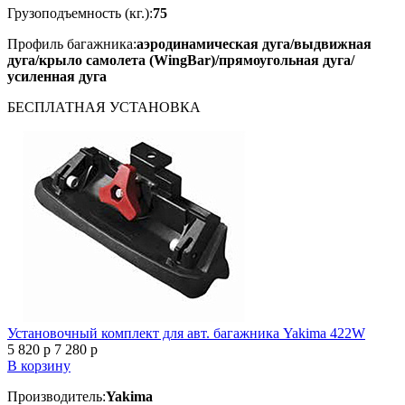
Грузоподъемность (кг.):
75
Профиль багажника:
аэродинамическая дуга/выдвижная
дуга/крыло самолета (WingBar)/прямоугольная дуга/
усиленная дуга
БЕСПЛАТНАЯ
УСТАНОВКА
Установочный комплект для авт. багажника Yakima 422W
5 820
p
7 280
p
В корзину
Производитель:
Yakima