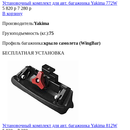
Установочный комплект для авт. багажника Yakima 772W
5 820
p
7 280
p
В корзину
Производитель:
Yakima
Грузоподъемность (кг.):
75
Профиль багажника:
крыло самолета (WingBar)
БЕСПЛАТНАЯ
УСТАНОВКА
Установочный комплект для авт. багажника Yakima 812W