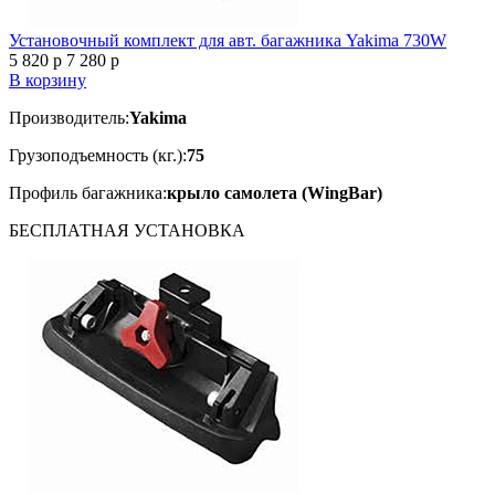
Установочный комплект для авт. багажника Yakima 730W
5 820
p
7 280
p
В корзину
Производитель:
Yakima
Грузоподъемность (кг.):
75
Профиль багажника:
крыло самолета (WingBar)
БЕСПЛАТНАЯ
УСТАНОВКА