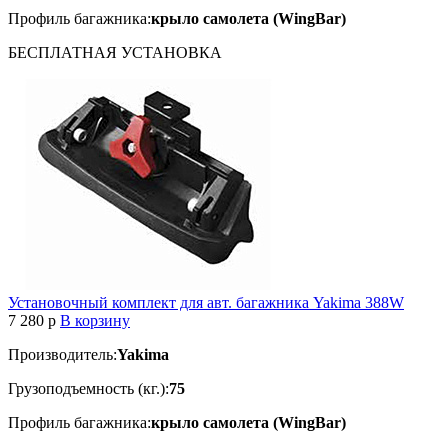
Профиль багажника:
крыло самолета (WingBar)
БЕСПЛАТНАЯ
УСТАНОВКА
Установочный комплект для авт. багажника Yakima 388W
7 280
p
В корзину
Производитель:
Yakima
Грузоподъемность (кг.):
75
Профиль багажника:
крыло самолета (WingBar)