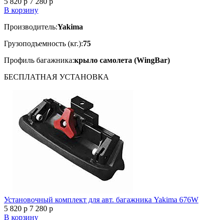
5 820
p
7 280
p
В корзину
Производитель:
Yakima
Грузоподъемность (кг.):
75
Профиль багажника:
крыло самолета (WingBar)
БЕСПЛАТНАЯ
УСТАНОВКА
Установочный комплект для авт. багажника Yakima 676W
5 820
p
7 280
p
В корзину