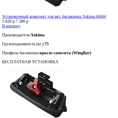
Установочный комплект для авт. багажника Yakima 684W
5 820
p
7 280
p
В корзину
Производитель:
Yakima
Грузоподъемность (кг.):
75
Профиль багажника:
крыло самолета (WingBar)
БЕСПЛАТНАЯ
УСТАНОВКА