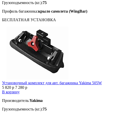
Грузоподъемность (кг.):
75
Профиль багажника:
крыло самолета (WingBar)
БЕСПЛАТНАЯ
УСТАНОВКА
Установочный комплект для авт. багажника Yakima 505W
5 820
p
7 280
p
В корзину
Производитель:
Yakima
Грузоподъемность (кг.):
75