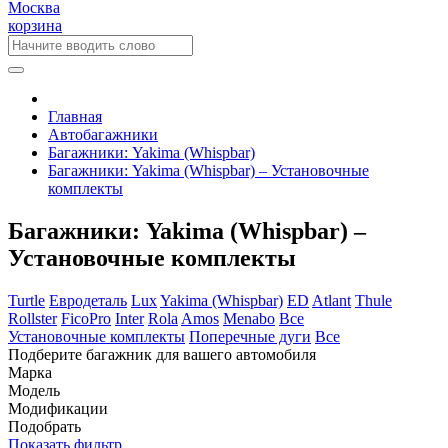
Москва
корзина
Главная
Автобагажники
Багажники: Yakima (Whispbar)
Багажники: Yakima (Whispbar) – Установочные
комплекты
Багажники: Yakima (Whispbar) –
Установочные комплекты
Turtle
Евродеталь
Lux
Yakima (Whispbar)
ED
Atlant
Thule
Rollster
FicoPro
Inter
Rola
Amos
Menabo
Все
Установочные комплекты
Поперечные дуги
Все
Подберите багажник для вашего автомобиля
Марка
Модель
Модификации
Подобрать
Показать фильтр