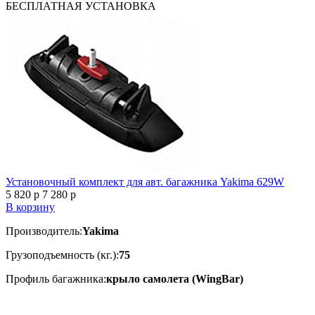
БЕСПЛАТНАЯ
УСТАНОВКА
Установочный комплект для авт. багажника Yakima 629W
5 820
p
7 280
p
В корзину
Производитель:
Yakima
Грузоподъемность (кг.):
75
Профиль багажника:
крыло самолета (WingBar)