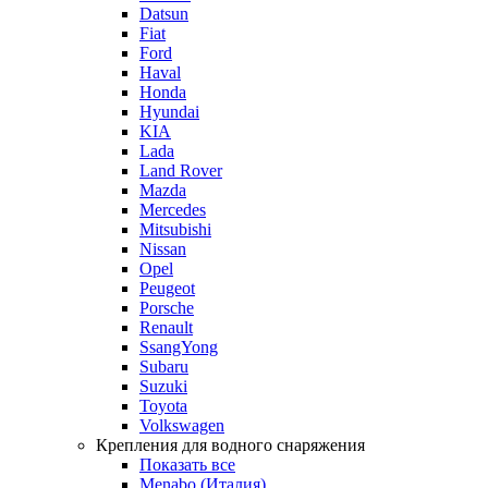
Datsun
Fiat
Ford
Haval
Honda
Hyundai
KIA
Lada
Land Rover
Mazda
Mercedes
Mitsubishi
Nissan
Opel
Peugeot
Porsche
Renault
SsangYong
Subaru
Suzuki
Toyota
Volkswagen
Крепления для водного снаряжения
Показать все
Menabo (Италия)