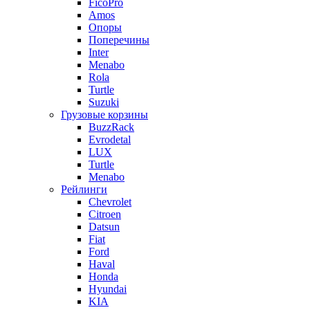
FicoPro
Amos
Опоры
Поперечины
Inter
Menabo
Rola
Turtle
Suzuki
Грузовые корзины
BuzzRack
Evrodetal
LUX
Turtle
Menabo
Рейлинги
Chevrolet
Citroen
Datsun
Fiat
Ford
Haval
Honda
Hyundai
KIA