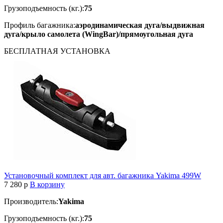
Грузоподъемность (кг.):
75
Профиль багажника:
аэродинамическая дуга/выдвижная
дуга/крыло самолета (WingBar)/прямоугольная дуга
БЕСПЛАТНАЯ
УСТАНОВКА
Установочный комплект для авт. багажника Yakima 499W
7 280
p
В корзину
Производитель:
Yakima
Грузоподъемность (кг.):
75