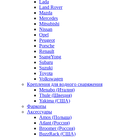
Lada
Land Rover
Mazda
Mercedes
Mitsubishi
Nissan
Opel
Peugeot
Porsche
Renault
SsangYong
Subaru
Suzuki
Toyota
Volkswagen
Крепления для водного снаряжения
Menabo (Италия)
Thule (Швеция)
Yakima (США)
Фаркопы
Аксессуары
Amos (Польша)
Atlant (Россия)
Broomer (Россия)
BuzzRack (США)