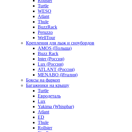
Rollster
Turtle
WESO
Atlant
Thule
BuzzRack
Peruzzo
WellTour
Крепления для лыж и сноубордов
AMOS (Польша)
Buzz Rack
Inter (Россия)
Lux (Россия)
ATLANT (Россия)
MENABO (Италия)
Боксы на фаркоп
Багажники на крышу
Turtle
Евродеталь
Lux
Yakima (Whispbar)
Atlant
ED
Thule
Rollster