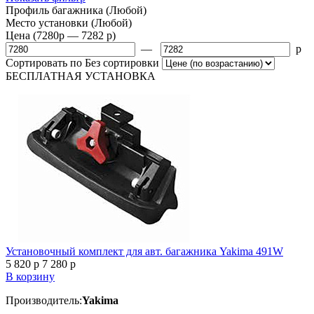
Профиль багажника
(Любой)
Место установки
(Любой)
Цена
(7280
p
— 7282
p
)
—
p
Сортировать по
Без сортировки
БЕСПЛАТНАЯ
УСТАНОВКА
Установочный комплект для авт. багажника Yakima 491W
5 820
p
7 280
p
В корзину
Производитель:
Yakima