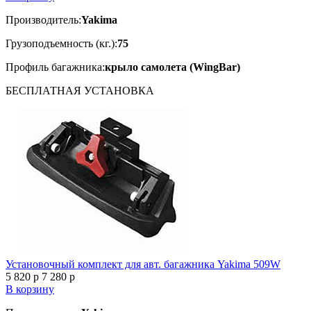
Производитель:
Yakima
Грузоподъемность (кг.):
75
Профиль багажника:
крыло самолета (WingBar)
БЕСПЛАТНАЯ
УСТАНОВКА
Установочный комплект для авт. багажника Yakima 509W
5 820
p
7 280
p
В корзину