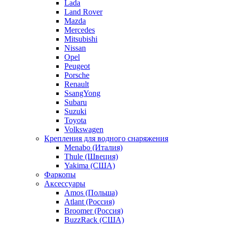
Lada
Land Rover
Mazda
Mercedes
Mitsubishi
Nissan
Opel
Peugeot
Porsche
Renault
SsangYong
Subaru
Suzuki
Toyota
Volkswagen
Крепления для водного снаряжения
Menabo (Италия)
Thule (Швеция)
Yakima (США)
Фаркопы
Аксессуары
Amos (Польша)
Atlant (Россия)
Broomer (Россия)
BuzzRack (США)