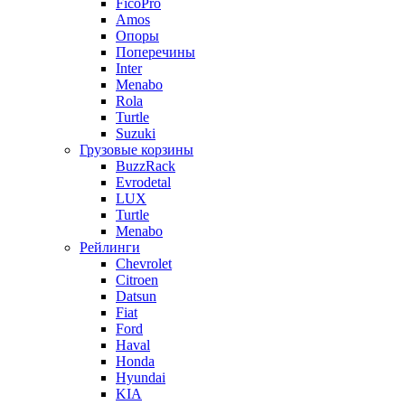
FicoPro
Amos
Опоры
Поперечины
Inter
Menabo
Rola
Turtle
Suzuki
Грузовые корзины
BuzzRack
Evrodetal
LUX
Turtle
Menabo
Рейлинги
Chevrolet
Citroen
Datsun
Fiat
Ford
Haval
Honda
Hyundai
KIA