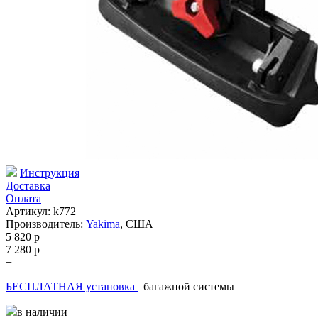
Инструкция
Доставка
Оплата
Артикул: k772
Производитель:
Yakima
,
США
5 820
p
7 280
p
+
БЕСПЛАТНАЯ установка
багажной системы
в наличии