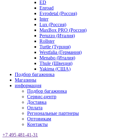
ED
Enroad
Evrodetal (Россия)
Inter
Lux (Россия)
MaxBox PRO (Россия)
Peruzzo (Италия)
Rollster
Turtle (Турция)
Westfalia (Германия)
Menabo (Италия)
Thule (Швеция)
Yakima (США)
Подбор багажника
Магазины
информация
Подбор багажника
Сервис-центр
Доставка
Оплата
Региональные партнеры
Оптовикам
Контакты
+7 495 481-41-31