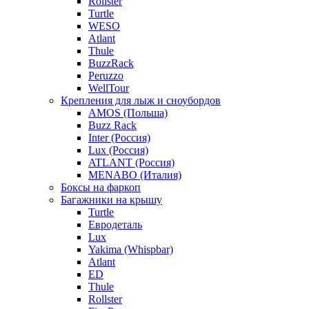
Rollster
Turtle
WESO
Atlant
Thule
BuzzRack
Peruzzo
WellTour
Крепления для лыж и сноубордов
AMOS (Польша)
Buzz Rack
Inter (Россия)
Lux (Россия)
ATLANT (Россия)
MENABO (Италия)
Боксы на фаркоп
Багажники на крышу
Turtle
Евродеталь
Lux
Yakima (Whispbar)
Atlant
ED
Thule
Rollster