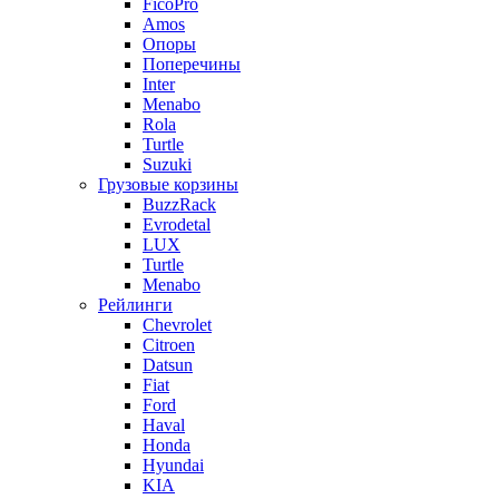
FicoPro
Amos
Опоры
Поперечины
Inter
Menabo
Rola
Turtle
Suzuki
Грузовые корзины
BuzzRack
Evrodetal
LUX
Turtle
Menabo
Рейлинги
Chevrolet
Citroen
Datsun
Fiat
Ford
Haval
Honda
Hyundai
KIA