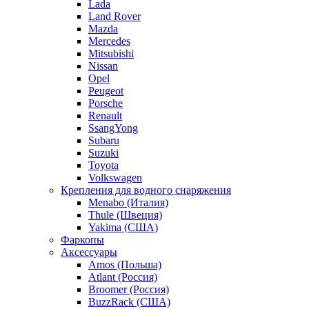
Lada
Land Rover
Mazda
Mercedes
Mitsubishi
Nissan
Opel
Peugeot
Porsche
Renault
SsangYong
Subaru
Suzuki
Toyota
Volkswagen
Крепления для водного снаряжения
Menabo (Италия)
Thule (Швеция)
Yakima (США)
Фаркопы
Аксессуары
Amos (Польша)
Atlant (Россия)
Broomer (Россия)
BuzzRack (США)