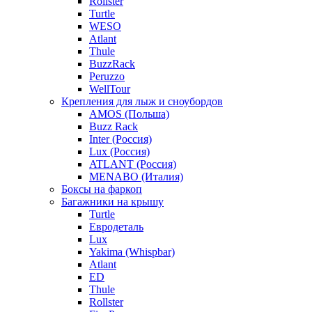
Rollster
Turtle
WESO
Atlant
Thule
BuzzRack
Peruzzo
WellTour
Крепления для лыж и сноубордов
AMOS (Польша)
Buzz Rack
Inter (Россия)
Lux (Россия)
ATLANT (Россия)
MENABO (Италия)
Боксы на фаркоп
Багажники на крышу
Turtle
Евродеталь
Lux
Yakima (Whispbar)
Atlant
ED
Thule
Rollster