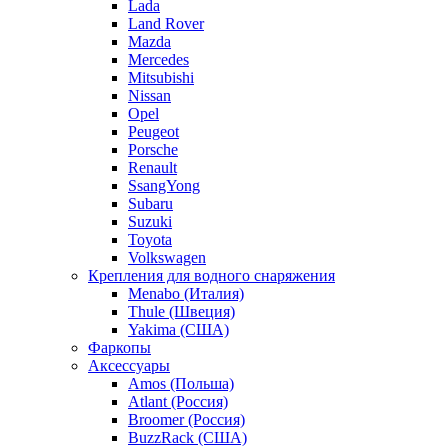
Lada
Land Rover
Mazda
Mercedes
Mitsubishi
Nissan
Opel
Peugeot
Porsche
Renault
SsangYong
Subaru
Suzuki
Toyota
Volkswagen
Крепления для водного снаряжения
Menabo (Италия)
Thule (Швеция)
Yakima (США)
Фаркопы
Аксессуары
Amos (Польша)
Atlant (Россия)
Broomer (Россия)
BuzzRack (США)