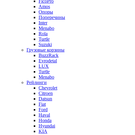
FicoPro
Amos
Опоры
Поперечины
Inter
Menabo
Rola
Turtle
Suzuki
Грузовые корзины
BuzzRack
Evrodetal
LUX
Turtle
Menabo
Рейлинги
Chevrolet
Citroen
Datsun
Fiat
Ford
Haval
Honda
Hyundai
KIA