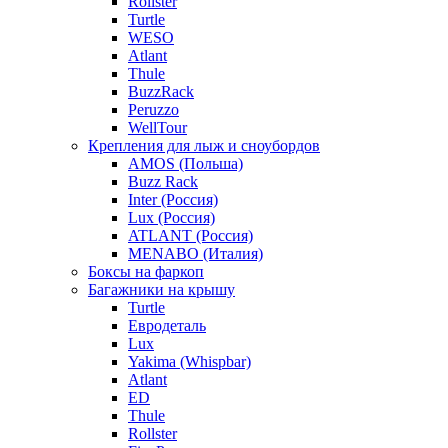
Rollster
Turtle
WESO
Atlant
Thule
BuzzRack
Peruzzo
WellTour
Крепления для лыж и сноубордов
AMOS (Польша)
Buzz Rack
Inter (Россия)
Lux (Россия)
ATLANT (Россия)
MENABO (Италия)
Боксы на фаркоп
Багажники на крышу
Turtle
Евродеталь
Lux
Yakima (Whispbar)
Atlant
ED
Thule
Rollster