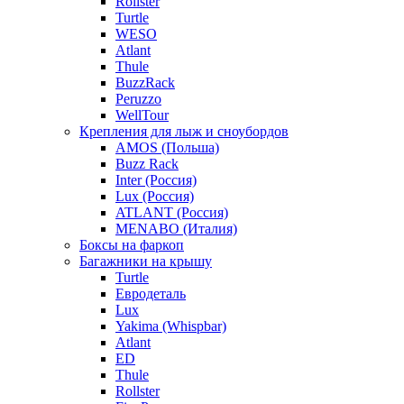
Rollster
Turtle
WESO
Atlant
Thule
BuzzRack
Peruzzo
WellTour
Крепления для лыж и сноубордов
AMOS (Польша)
Buzz Rack
Inter (Россия)
Lux (Россия)
ATLANT (Россия)
MENABO (Италия)
Боксы на фаркоп
Багажники на крышу
Turtle
Евродеталь
Lux
Yakima (Whispbar)
Atlant
ED
Thule
Rollster