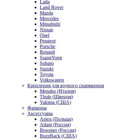
Lada
Land Rover
Mazda
Mercedes
Mitsubishi
Nissan
Opel
Peugeot
Porsche
Renault
SsangYong
Subaru
Suzuki
Toyota
Volkswagen
Крепления для водного снаряжения
Menabo (Италия)
Thule (Швеция)
Yakima (США)
Фаркопы
Аксессуары
Amos (Польша)
Atlant (Россия)
Broomer (Россия)
BuzzRack (США)