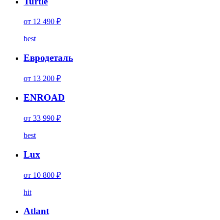
Turtle
от 12 490 ₽
best
Евродеталь
от 13 200 ₽
ENROAD
от 33 990 ₽
best
Lux
от 10 800 ₽
hit
Atlant