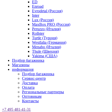
ED
Enroad
Evrodetal (Россия)
Inter
Lux (Россия)
MaxBox PRO (Россия)
Peruzzo (Италия)
Rollster
Turtle (Турция)
Westfalia (Германия)
Menabo (Италия)
Thule (Швеция)
Yakima (США)
Подбор багажника
Магазины
информация
Подбор багажника
Сервис-центр
Доставка
Оплата
Региональные партнеры
Оптовикам
Контакты
+7 495 481-41-31