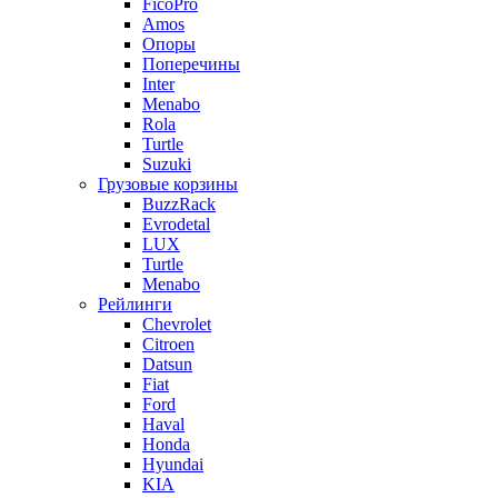
FicoPro
Amos
Опоры
Поперечины
Inter
Menabo
Rola
Turtle
Suzuki
Грузовые корзины
BuzzRack
Evrodetal
LUX
Turtle
Menabo
Рейлинги
Chevrolet
Citroen
Datsun
Fiat
Ford
Haval
Honda
Hyundai
KIA